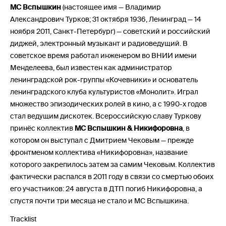
MC Вспышкин
(настоящее имя — Владимир
Александрович Турков; 31 октября 1936, Ленинград — 14
ноября 2011, Санкт-Петербург) — советский и российский
диджей, электронный музыкант и радиоведущий. В
советское время работал инженером во ВНИИ имени
Менделеева, был известен как администратор
ленинградской рок-группы «Кочевники» и основатель
ленинградского клуба культуристов «Монолит». Играл
множество эпизодических ролей в кино, а с 1990-х годов
стал ведущим дискотек. Всероссийскую славу Туркову
принёс коллектив
MC Вспышкин & Никифоровна
, в
котором он выступал с Дмитрием Чековым — прежде
фронтменом коллектива «Никифоровна», название
которого закрепилось затем за самим Чековым. Коллектив
фактически распался в 2011 году в связи со смертью обоих
его участников: 24 августа в ДТП погиб Никифоровна, а
спустя почти три месяца не стало и MC Вспышкина.
Tracklist