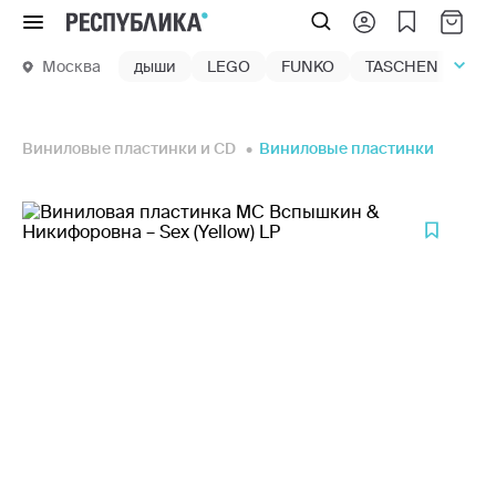
Меню
Москва
дыши
LEGO
FUNKO
TASCHEN
маг
Виниловые пластинки и CD
Виниловые пластинки