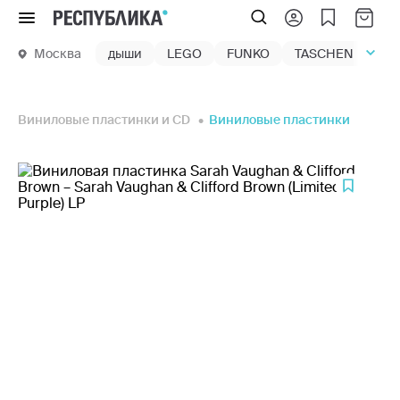
Меню
Москва
дыши
LEGO
FUNKO
TASCHEN
маг
Виниловые пластинки и CD
Виниловые пластинки