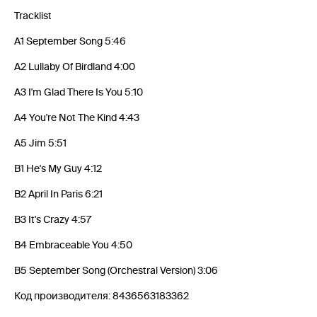
Tracklist
A1 September Song 5:46
A2 Lullaby Of Birdland 4:00
A3 I'm Glad There Is You 5:10
A4 You're Not The Kind 4:43
A5 Jim 5:51
B1 He's My Guy 4:12
B2 April In Paris 6:21
B3 It's Crazy 4:57
B4 Embraceable You 4:50
B5 September Song (Orchestral Version) 3:06
Код производителя: 8436563183362