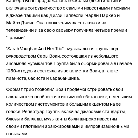
Карьера Воан продолжалась несколько десятилетий и
включала сотрудничество с самыми известными именами
в джазе, такими как Диззи Гиллеспи, Чарли Паркер и
Майлз Дэвис. Она также снималась в кино и на
телевидении и за свою карьеру получила четыре премии
"Грэмми".
"Sarah Vaughan And Her Trio" - музыкальная группа под
руководством Сары Воан, состоявшая из небольшого
ансамбля музыкантов. Группа была сформирована в начале
1950-х годов и состояла из вокалистки Воан, а также
пианиста, басиста и барабанщика.
Формат трио позволил Воан продемонстрировать свои
вокальные способности в интимной обстановке, с меньшим
количеством инструментов и большим акцентом на ее
голосе. Репертуар группы включал джазовые стандарты,
блюзы и баллады, музыканты были широко известны
своими плотными аранжировками и импровизационными
навыками.