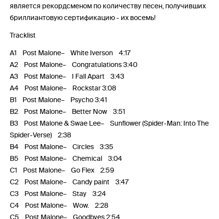
является рекордсменом по количеству песен, получивших
бриллиантовую сертификацию - их восемь!
Tracklist
A1 Post Malone– White Iverson 4:17
A2 Post Malone– Congratulations 3:40
A3 Post Malone– I Fall Apart 3:43
A4 Post Malone– Rockstar 3:08
B1 Post Malone– Psycho 3:41
B2 Post Malone– Better Now 3:51
B3 Post Malone & Swae Lee– Sunflower (Spider-Man: Into The
Spider-Verse) 2:38
B4 Post Malone– Circles 3:35
B5 Post Malone– Chemical 3:04
C1 Post Malone– Go Flex 2:59
C2 Post Malone– Candy paint 3:47
C3 Post Malone– Stay 3:24
C4 Post Malone– Wow. 2:28
C5 Post Malone– Goodbyes 2:54