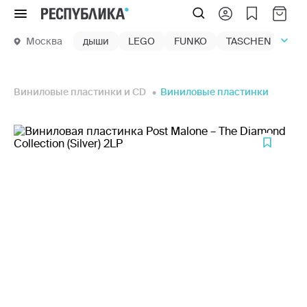
Меню
Москва
дыши
LEGO
FUNKO
TASCHEN
маг
Виниловые пластинки и CD
Виниловые пластинки