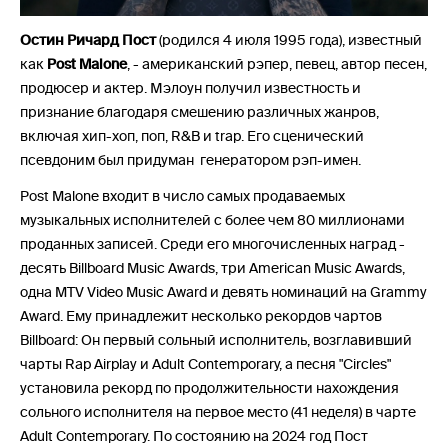
Остин Ричард Пост
(родился 4 июля 1995 года), известный
как
Post Malone
, - американский рэпер, певец, автор песен,
продюсер и актер. Мэлоун получил известность и
признание благодаря смешению различных жанров,
включая хип-хоп, поп, R&B и trap. Его сценический
псевдоним был придуман генератором рэп-имен.
Post Malone входит в число самых продаваемых
музыкальных исполнителей с более чем 80 миллионами
проданных записей. Среди его многочисленных наград -
десять Billboard Music Awards, три American Music Awards,
одна MTV Video Music Award и девять номинаций на Grammy
Award. Ему принадлежит несколько рекордов чартов
Billboard: Он первый сольный исполнитель, возглавивший
чарты Rap Airplay и Adult Contemporary, а песня "Circles"
установила рекорд по продолжительности нахождения
сольного исполнителя на первое место (41 неделя) в чарте
Adult Contemporary. По состоянию на 2024 год Пост