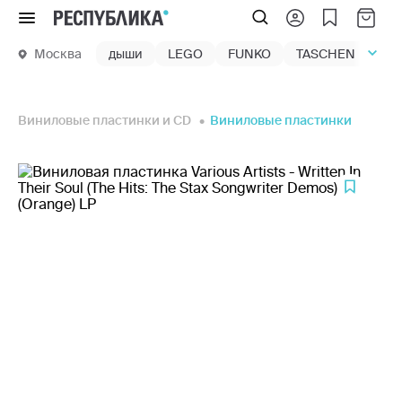
Меню
Москва
дыши
LEGO
FUNKO
TASCHEN
маг
Виниловые пластинки и CD
Виниловые пластинки