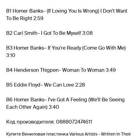
B1 Homer Banks– (If Loving You Is Wrong) I Don't Want
To Be Right 2:59
B2 Carl Smith– I Got To Be Myself 3:08
B3 Homer Banks– If You're Ready (Come Go With Me)
3:10
B4 Henderson Thigpen– Woman To Woman 3:49
B5 Eddie Floyd– We Can Love 2:28
B6 Homer Banks– I've Got A Feeling (We'll Be Seeing
Each Other Again) 3:40
Код производителя: 0888072474611
Купите Виниловая пластинка Various Artists - Written In Their