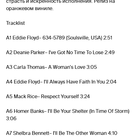
страсть и искренность исполнения. Релиз на
оранжевом виниле.
Tracklist
A1 Eddie Floyd– 634-5789 (Soulsville, USA) 2:51
A2 Deanie Parker– I've Got No Time To Lose 2:49
A3 Carla Thomas– A Woman's Love 3:05
A4 Eddie Floyd– I'll Always Have Faith In You 2:04
A5 Mack Rice– Respect Yourself 3:24
A6 Homer Banks– I'll Be Your Shelter (In Time Of Storm)
3:06
A7 Shelbra Bennett– I'll Be The Other Woman 4:10