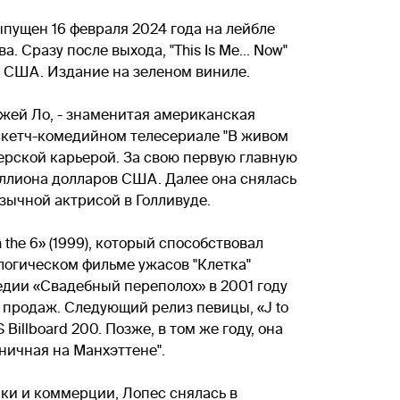
ыпущен 16 февраля 2024 года на лейбле
а. Сразу после выхода, "This Is Me… Now"
 в США. Издание на зеленом виниле.
Джей Ло, - знаменитая американская
в скетч-комедийном телесериале "В живом
ктерской карьерой. За свою первую главную
миллиона долларов США. Далее она снялась
язычной актрисой в Голливуде.
he 6» (1999), который способствовал
логическом фильме ужасов "Клетка"
едии «Свадебный переполох» в 2001 году
 продаж. Следующий релиз певицы, «J to
illboard 200. Позже, в том же году, она
рничная на Манхэттене".
ики и коммерции, Лопес снялась в