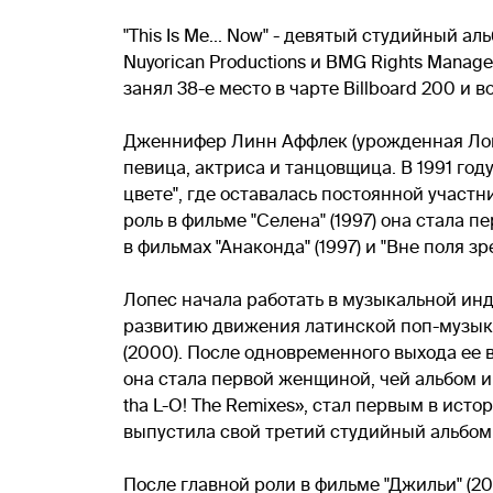
"This Is Me... Now" - девятый студийный
Nuyorican Productions и BMG Rights Manage
занял 38-е место в чарте Billboard 200 и
Дженнифер Линн Аффлек (урожденная Лопе
певица, актриса и танцовщица. В 1991 год
цвете", где оставалась постоянной участн
роль в фильме "Селена" (1997) она стала
в фильмах "Анаконда" (1997) и "Вне поля 
Лопес начала работать в музыкальной инд
развитию движения латинской поп-музыки
(2000). После одновременного выхода ее 
она стала первой женщиной, чей альбом 
tha L-O! The Remixes», стал первым в ист
выпустила свой третий студийный альбом «
После главной роли в фильме "Джильи" (2