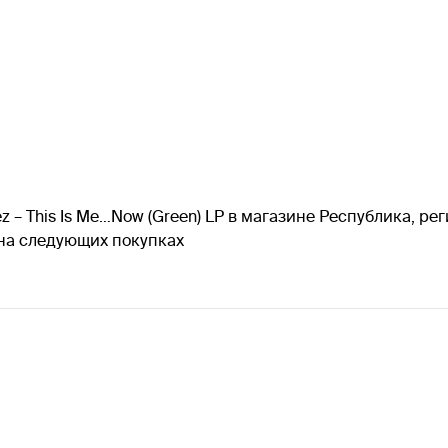
z – This Is Me…Now (Green) LP в магазине Республика, р
 на следующих покупках