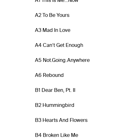
A1 This Is Me…Now
A2 To Be Yours
A3 Mad In Love
A4 Can‘t Get Enough
A5 Not.Going.Anywhere
A6 Rebound
B1 Dear Ben, Pt. II
B2 Hummingbird
B3 Hearts And Flowers
B4 Broken Like Me