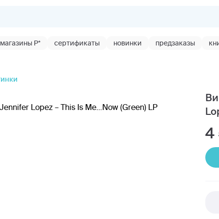
магазины Р*
сертификаты
новинки
предзаказы
кн
тинки
Ви
Lo
4