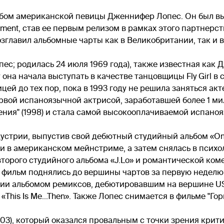
 альбом американской певицы Дженнифер Лопес. Он был в
ment, став ее первым релизом в рамках этого партнерств
 возглавил альбомные чарты как в Великобритании, так и
с; родилась 24 июля 1969 года), также известная как 
у она начала выступать в качестве танцовщицы Fly Girl 
ицей до тех пор, пока в 1993 году не решила заняться а
 первой испаноязычной актрисой, заработавшей более 1 
зрения" (1998) и стала самой высокооплачиваемой испано
устрии, выпустив свой дебютный студийный альбом «On t
 в американском мейнстриме, а затем снялась в психо
второго студийного альбома «J.Lo» и романтической ком
и фильм поднялись до вершины чартов за первую неделю
ории альбомом ремиксов, дебютировавшим на вершине US B
This Is Me...Then». Также Лопес снимается в фильме "Го
003), который оказался провальным с точки зрения крит