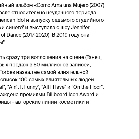
ийный альбом «Como Ama una Mujer» (2007)
осле относительно неудачного периода
erican Idol и выпуску седьмого студийного
 синего" и выступала с шоу Jennifer
of Dance (2017-2020). В 2019 году она
ы".
ь сразу три воплощения на сцене (Танец,
овых продаж в 80 миллионов записей,
Forbes назвал ее самой влиятельной
в список 100 самых влиятельных людей
n't It Funny", "All I Have" и "On the Floor".
аждена премиями Billboard Icon Award и
вицы - авторские линии косметики и