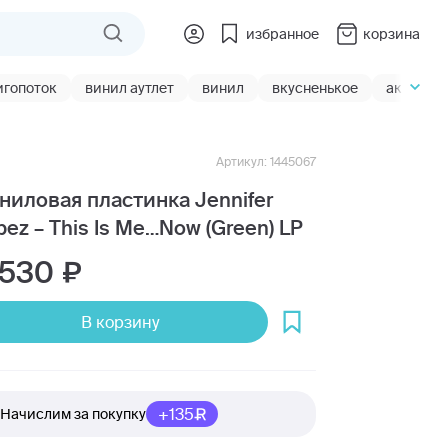
избранное
корзина
игопоток
винил аутлет
винил
вкусненькое
акции
Артикул: 1445067
ниловая пластинка Jennifer
pez – This Is Me…Now (Green) LP
 530
В корзину
+135
Начислим за покупку