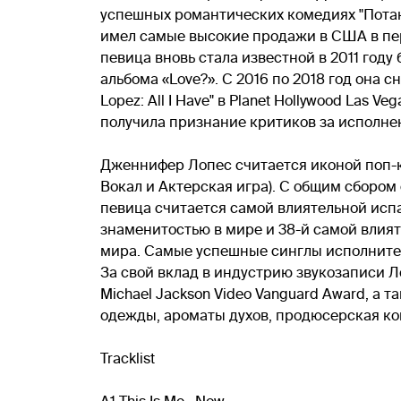
успешных романтических комедиях "Потанц
имел самые высокие продажи в США в пер
певица вновь стала известной в 2011 году
альбома «Love?». С 2016 по 2018 год она 
Lopez: All I Have" в Planet Hollywood Las 
получила признание критиков за исполне
Дженнифер Лопес считается иконой поп-ку
Вокал и Актерская игра). С общим сборо
певица считается самой влиятельной испа
знаменитостью в мире и 38-й самой влият
мира. Самые успешные синглы исполнительницы в
За свой вклад в индустрию звукозаписи Л
Michael Jackson Video Vanguard Award, а
одежды, ароматы духов, продюсерская ко
Tracklist