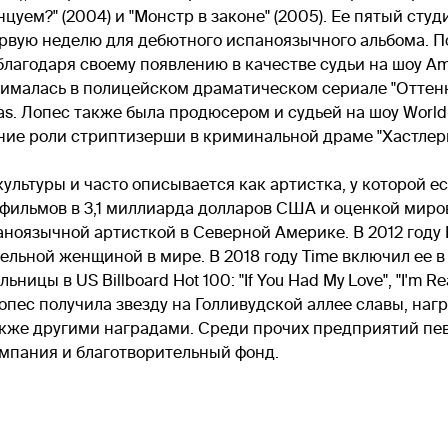
уем?" (2004) и "Монстр в законе" (2005). Ее пятый студ
вую неделю для дебютного испаноязычного альбома. П
 благодаря своему появлению в качестве судьи на шоу Am
снималась в полицейском драматическом сериале "Оттенки
Vegas. Лопес также была продюсером и судьей на шоу World 
ние роли стриптизерши в криминальной драме "Хастлер
льтуры и часто описывается как артистка, у которой ест
м фильмов в 3,1 миллиарда долларов США и оценкой мир
ноязычной артисткой в Северной Америке. В 2012 году 
ельной женщиной в мире. В 2018 году Time включил ее 
 US Billboard Hot 100: "If You Had My Love", "I'm Real", "Ai
опес получила звезду на Голливудской аллее славы, нагр
 также другими наградами. Среди прочих предприятий пе
мпания и благотворительный фонд.