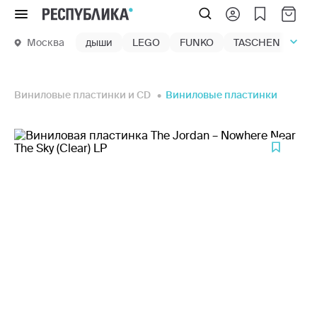
Меню
Москва
дыши
LEGO
FUNKO
TASCHEN
маг
Виниловые пластинки и CD
Виниловые пластинки