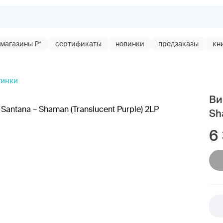
магазины Р*
сертификаты
новинки
предзаказы
кн
тинки
Ви
Sh
6