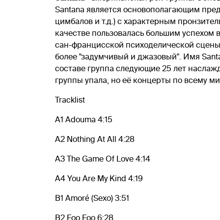
Santana является основополагающим предс
цимбалов и т.д.) с характерным пронзите
качестве пользовалась большим успехом в
сан-францисской психоделической сцены. 
более "задумчивый и джазовый". Имя San
составе группа следующие 25 лет наслаж
группы упала, но её концерты по всему м
Tracklist
A1 Adouma 4:15
A2 Nothing At All 4:28
A3 The Game Of Love 4:14
A4 You Are My Kind 4:19
B1 Amoré (Sexo) 3:51
B2 Foo Foo 6:28