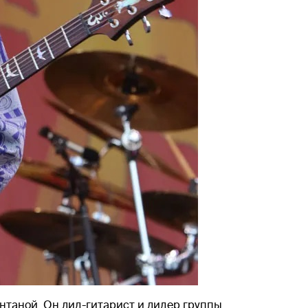
нтаной. Он лид-гитарист и лидер группы.