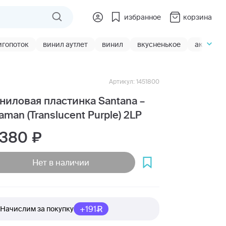
избранное
корзина
игопоток
винил аутлет
винил
вкусненькое
акции
Артикул: 1451800
ниловая пластинка Santana –
aman (Translucent Purple) 2LP
 380
Нет в наличии
+191
Начислим за покупку