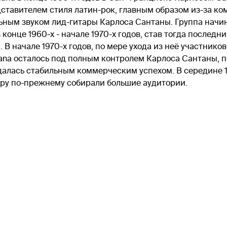
тавителем стиля латин-рок, главным образом из-за ком
льным звуком лид-гитары Карлоса Сантаны. Группа начи
 конце 1960-х - начале 1970-х годов, став тогда посл
В начале 1970-х годов, по мере ухода из неё участнико
tana осталось под полным контролем Карлоса Сантаны, 
далась стабильным коммерческим успехом. В середине 1
иру по-прежнему собирали большие аудитории.