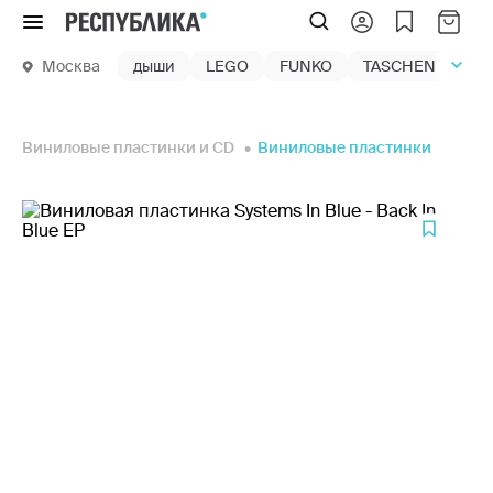
Меню
Москва
дыши
LEGO
FUNKO
TASCHEN
маг
Виниловые пластинки и CD
Виниловые пластинки