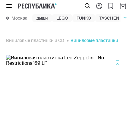
Меню
Москва
дыши
LEGO
FUNKO
TASCHEN
маг
Виниловые пластинки и CD
Виниловые пластинки