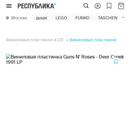
Меню
Москва
дыши
LEGO
FUNKO
TASCHEN
маг
Виниловые пластинки и CD
Виниловые пластинки