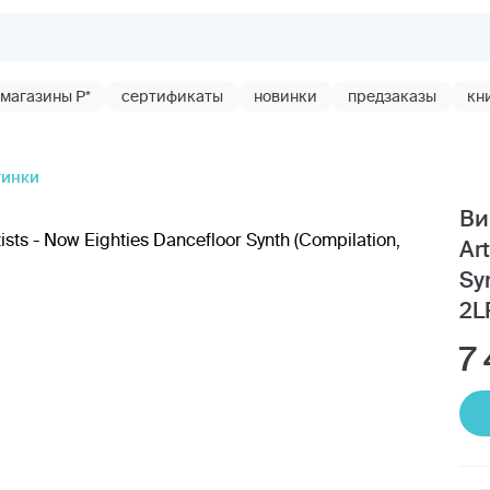
магазины Р*
сертификаты
новинки
предзаказы
кн
тинки
Ви
Ar
Syn
2L
7