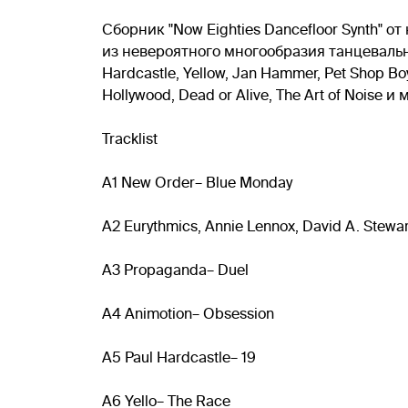
Сборник "Now Eighties Dancefloor Synth"
из невероятного многообразия танцевально
Hardcastle, Yellow, Jan Hammer, Pet Shop Boys
Hollywood, Dead or Alive, The Art of Noise
Tracklist
A1 New Order– Blue Monday
A2 Eurythmics, Annie Lennox, David A. Stewar
A3 Propaganda– Duel
A4 Animotion– Obsession
A5 Paul Hardcastle– 19
A6 Yello– The Race