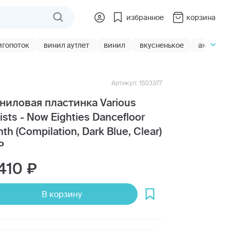
избранное
корзина
игопоток
винил аутлет
винил
вкусненькое
акции
Артикул: 1503377
ниловая пластинка Various
tists - Now Eighties Dancefloor
th (Compilation, Dark Blue, Clear)
P
 410
В корзину