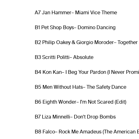
A7 Jan Hammer– Miami Vice Theme
B1 Pet Shop Boys– Domino Dancing
B2 Philip Oakey & Giorgio Moroder– Together 
B3 Scritti Politti– Absolute
B4 Kon Kan– I Beg Your Pardon (I Never Prom
B5 Men Without Hats– The Safety Dance
B6 Eighth Wonder– I'm Not Scared (Edit)
B7 Liza Minnelli– Don't Drop Bombs
B8 Falco– Rock Me Amadeus (The American E