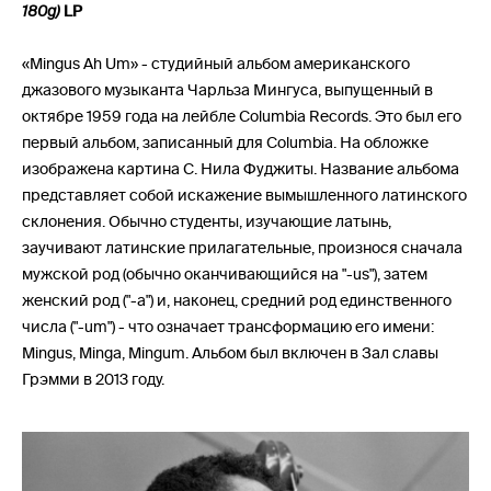
180g)
LP
«Mingus Ah Um» - студийный альбом американского
джазового музыканта Чарльза Мингуса, выпущенный в
октябре 1959 года на лейбле Columbia Records. Это был его
первый альбом, записанный для Columbia. На обложке
изображена картина С. Нила Фуджиты. Название альбома
представляет собой искажение вымышленного латинского
склонения. Обычно студенты, изучающие латынь,
заучивают латинские прилагательные, произнося сначала
мужской род (обычно оканчивающийся на "-us"), затем
женский род ("-a") и, наконец, средний род единственного
числа ("-um") - что означает трансформацию его имени:
Mingus, Minga, Mingum. Альбом был включен в Зал славы
Грэмми в 2013 году.