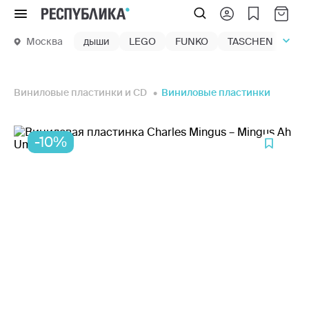
Меню
Москва
дыши
LEGO
FUNKO
TASCHEN
маг
Виниловые пластинки и CD
Виниловые пластинки
-10%