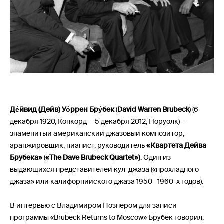
Де́йвид (Дейв) Уо́ррен Бру́бек
(
David Warren Brubeck
) (6
декабря 1920, Конкорд — 5 декабря 2012, Норуолк) —
знаменитый американский джазовый композитор,
аранжировщик, пианист, руководитель
«Квартета Дейва
Брубека»
(
«The Dave Brubeck Quartet»)
. Один из
выдающихся представителей кул-джаза («прохладного
джаза» или калифорнийского джаза 1950—1960-х годов).
В интервью с Владимиром Познером для записи
программы «Brubeck Returns to Moscow» Брубек говорил,