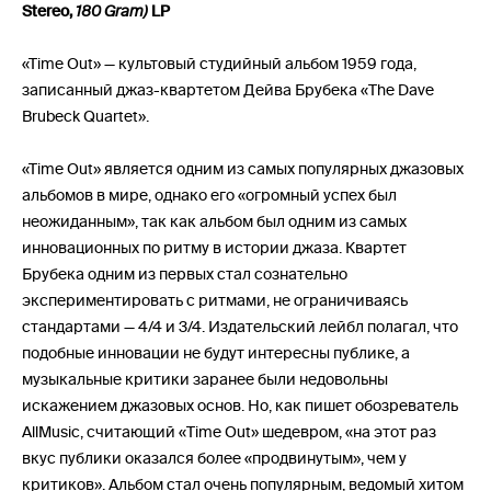
Stereo,
180 Gram)
LP
«Time Out» — культовый студийный альбом 1959 года,
записанный джаз-квартетом Дейва Брубека «The Dave
Brubeck Quartet».
«Time Out» является одним из самых популярных джазовых
альбомов в мире, однако его «огромный успех был
неожиданным», так как альбом был одним из самых
инновационных по ритму в истории джаза. Квартет
Брубека одним из первых стал сознательно
экспериментировать с ритмами, не ограничиваясь
стандартами — 4/4 и 3/4. Издательский лейбл полагал, что
подобные инновации не будут интересны публике, а
музыкальные критики заранее были недовольны
искажением джазовых основ. Но, как пишет обозреватель
AllMusic, считающий «Time Out» шедевром, «на этот раз
вкус публики оказался более «продвинутым», чем у
критиков». Альбом стал очень популярным, ведомый хитом