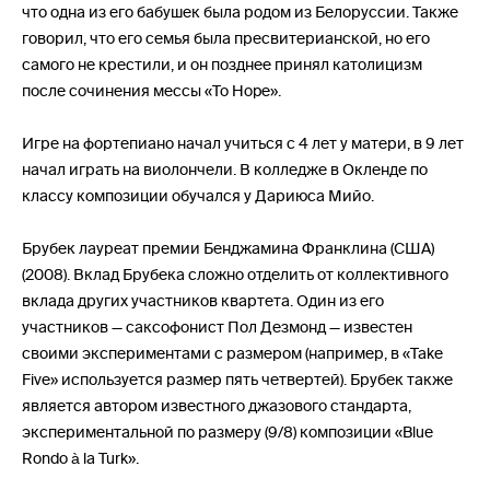
что одна из его бабушек была родом из Белоруссии. Также
говорил, что его семья была пресвитерианской, но его
самого не крестили, и он позднее принял католицизм
после сочинения мессы «To Hope».
Игре на фортепиано начал учиться с 4 лет у матери, в 9 лет
начал играть на виолончели. В колледже в Окленде по
классу композиции обучался у Дариюса Мийо.
Брубек лауреат премии Бенджамина Франклина (США)
(2008). Вклад Брубека сложно отделить от коллективного
вклада других участников квартета. Один из его
участников — саксофонист Пол Дезмонд — известен
своими экспериментами с размером (например, в «Take
Five» используется размер пять четвертей). Брубек также
является автором известного джазового стандарта,
экспериментальной по размеру (9/8) композиции «Blue
Rondo à la Turk».