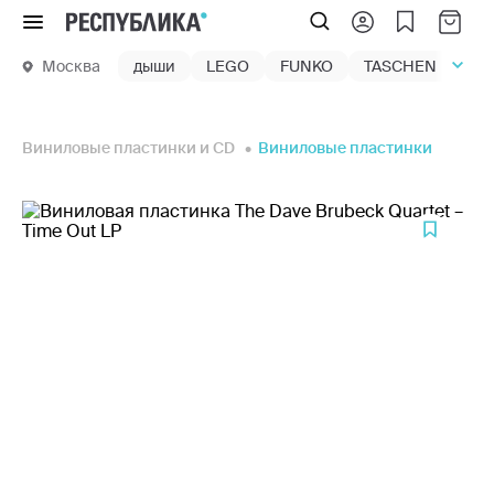
Меню
Москва
дыши
LEGO
FUNKO
TASCHEN
маг
Виниловые пластинки и CD
Виниловые пластинки