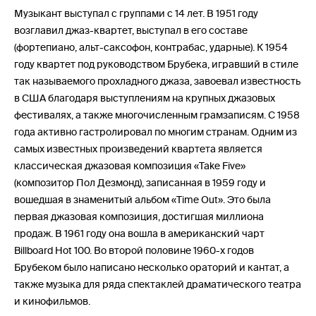
Музыкант выступал с группами с 14 лет. В 1951 году
возглавил джаз-квартет, выступал в его составе
(фортепиано, альт-саксофон, контрабас, ударные). К 1954
году квартет под руководством Брубека, игравший в стиле
так называемого прохладного джаза, завоевал известность
в США благодаря выступлениям на крупных джазовых
фестивалях, а также многочисленным грамзаписям. С 1958
года активно гастролировал по многим странам. Одним из
самых известных произведений квартета является
классическая джазовая композиция «Take Five»
(композитор Пол Дезмонд), записанная в 1959 году и
вошедшая в знаменитый альбом «Time Out». Это была
первая джазовая композиция, достигшая миллиона
продаж. В 1961 году она вошла в американский чарт
Billboard Hot 100. Во второй половине 1960-х годов
Брубеком было написано несколько ораторий и кантат, а
также музыка для ряда спектаклей драматического театра
и кинофильмов.