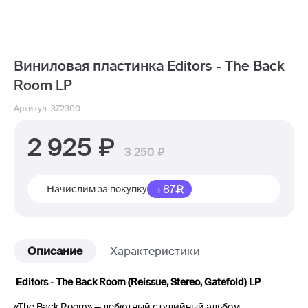
Виниловая пластинка Editors - The Back
Room LP
Артикул: 372300
2 925
3 250
+87
Начислим за покупку
Описание
Характеристики
Editors - The Back Room (Reissue, Stereo, Gatefold) LP
«The Back Room» — дебютный студийный альбом