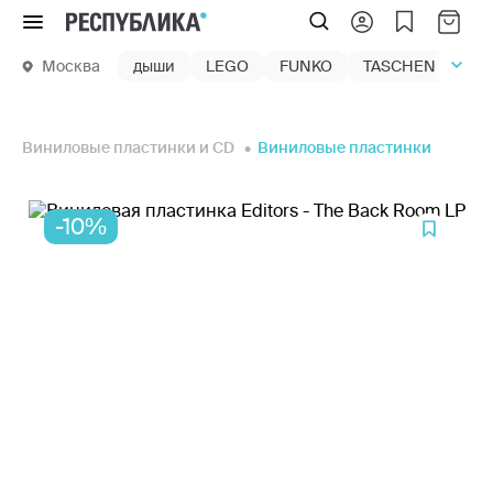
Меню
Москва
дыши
LEGO
FUNKO
TASCHEN
маг
Виниловые пластинки и CD
Виниловые пластинки
-10%