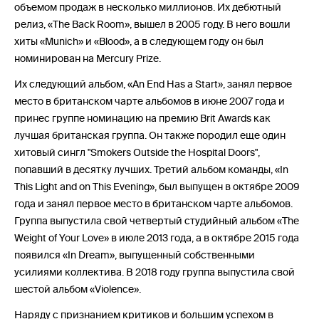
объемом продаж в несколько миллионов. Их дебютный
релиз, «The Back Room», вышел в 2005 году. В него вошли
хиты «Munich» и «Blood», а в следующем году он был
номинирован на Mercury Prize.
Их следующий альбом, «An End Has a Start», занял первое
место в британском чарте альбомов в июне 2007 года и
принес группе номинацию на премию Brit Awards как
лучшая британская группа. Он также породил еще один
хитовый сингл "Smokers Outside the Hospital Doors",
попавший в десятку лучших. Третий альбом команды, «In
This Light and on This Evening», был выпущен в октябре 2009
года и занял первое место в британском чарте альбомов.
Группа выпустила свой четвертый студийный альбом «The
Weight of Your Love» в июле 2013 года, а в октябре 2015 года
появился «In Dream», выпущенный собственными
усилиями коллектива. В 2018 году группа выпустила свой
шестой альбом «Violence».
Наряду с признанием критиков и большим успехом в