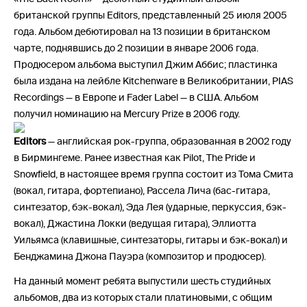
британской группы Editors, представленный 25 июля 2005
года. Альбом дебютировал на 13 позиции в британском
чарте, поднявшись до 2 позиции в январе 2006 года.
Продюсером альбома выступил Джим Аббис; пластинка
была издана на лейбле Kitchenware в Великобритании, PIAS
Recordings — в Европе и Fader Label — в США. Альбом
получил номинацию на Mercury Prize в 2006 году.
Editors
— английская рок-группа, образованная в 2002 году
в Бирмингеме. Ранее известная как Pilot, The Pride и
Snowfield, в настоящее время группа состоит из Тома Смита
(вокал, гитара, фортепиано), Рассела Лича (бас-гитара,
синтезатор, бэк-вокал), Эда Лея (ударные, перкуссия, бэк-
вокал), Джастина Локки (ведущая гитара), Эллиотта
Уильямса (клавишные, синтезаторы, гитары и бэк-вокал) и
Бенджамина Джона Пауэра (композитор и продюсер).
На данный момент ребята выпустили шесть студийных
альбомов, два из которых стали платиновыми, с общим