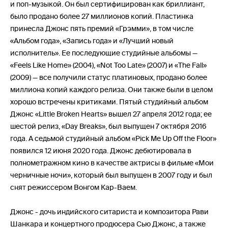
и поп-музыкой. Он был сертифицирован как бриллиант,
было продано более 27 миллионов копий. Пластинка
принесла Джонс пять премий «Грэмми», в том числе
«Альбом года», «Запись года» и «Лучший новый
исполнитель». Ее последующие студийные альбомы —
«Feels Like Home» (2004), «Not Too Late» (2007) и «The Fall»
(2009) — все получили статус платиновых, продано более
миллиона копий каждого релиза. Они также были в целом
хорошо встречены критиками. Пятый студийный альбом
Джонс «Little Broken Hearts» вышел 27 апреля 2012 года; ее
шестой релиз, «Day Breaks», был выпущен 7 октября 2016
года. А седьмой студийный альбом «Pick Me Up Off the Floor»
появился 12 июня 2020 года. Джонс дебютировала в
полнометражном кино в качестве актрисы в фильме «Мои
черничные ночи», который был выпущен в 2007 году и был
снят режиссером Вонгом Кар-Ваем.
Джонс - дочь индийского ситариста и композитора Рави
Шанкара и концертного продюсера Сью Джонс, а также