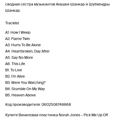
сводная сестра музыкантов Анушки Шанкар и Шубхендры
Шанкар.
Tracklist
A1. How I Weep
A2. Flame Twin
A3. Hurts To Be Alone
A4. Heartbroken, Day After
A5. Say No More
A6. This Life
B1. To Live
B2. I’m Alive
B3. Were You Watching?
B4. Stumble On My Way
B5. Heaven Above
Код производителя: 0602508748868
Купите Виниловая пластинка Norah Jones – Pick Me Up Off