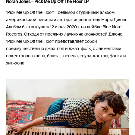
Norah Jones – Pick Me Up Off The Floor LP
"Pick Me Up Off the Floor" - седьмой студийный альбом
американской певицы и автора-исполнителя Норы Джонс.
Альбом был выпущен 12 июня 2020 г. на лейбле Blue Note
Records. Отходя от прежних лаунж-наклонностей Джонс,
"Pick Me Up Off the Floor" представляет собой
преимущественно джаз-поп и джаз-фолк, с элементами
оркестрового попа, блюза, госпела, соула, кантри, фанка и
хип-хопа.