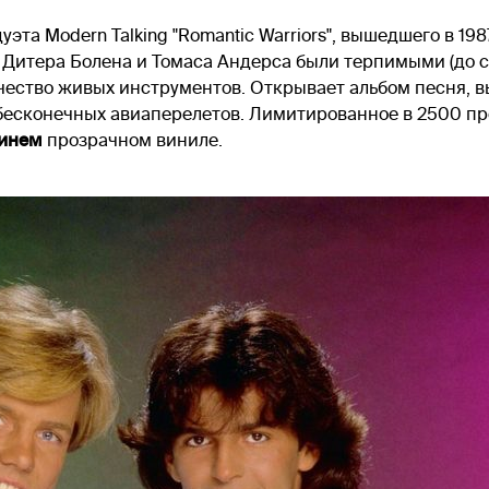
та Modern Talking "Romantic Warriors", вышедшего в 198
 Дитера Болена и Томаса Андерса были терпимыми (до с
ество живых инструментов. Открывает альбом песня, выпу
 бесконечных авиаперелетов. Лимитированное в 2500 п
инем
прозрачном виниле.