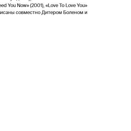
Need You Now» (2001), «Love To Love You»
 написаны совместно Дитером Боленом и