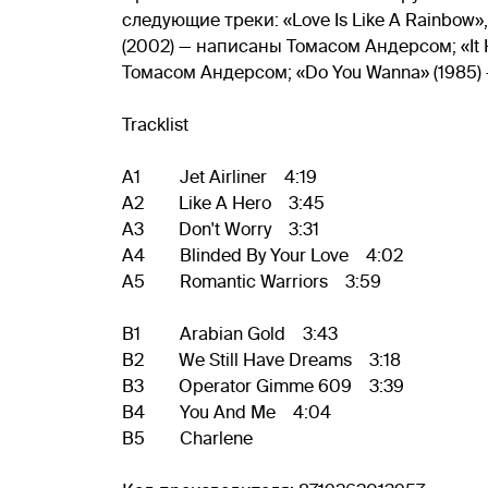
следующие треки: «Love Is Like A Rainbow», «
(2002) — написаны Томасом Андерсом; «It H
Томасом Андерсом; «Do You Wanna» (1985)
Tracklist
A1 Jet Airliner 4:19
A2 Like A Hero 3:45
A3 Don't Worry 3:31
A4 Blinded By Your Love 4:02
A5 Romantic Warriors 3:59
B1 Arabian Gold 3:43
B2 We Still Have Dreams 3:18
B3 Operator Gimme 609 3:39
B4 You And Me 4:04
B5 Charlene