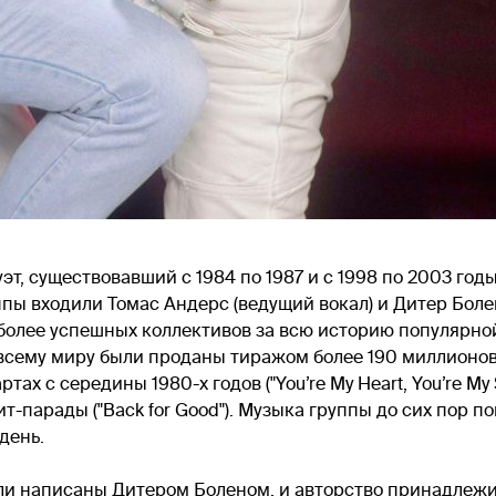
эт, существовавший с 1984 по 1987 и с 1998 по 2003 го
ппы входили Томас Андерс (ведущий вокал) и Дитер Болен
более успешных коллективов за всю историю популярн
всему миру были проданы тиражом более 190 миллионов 
х с середины 1980-х годов ("You’re My Heart, You’re My S
ит-парады ("Back for Good"). Музыка группы до сих пор п
день.
ли написаны Дитером Боленом, и авторство принадлеж