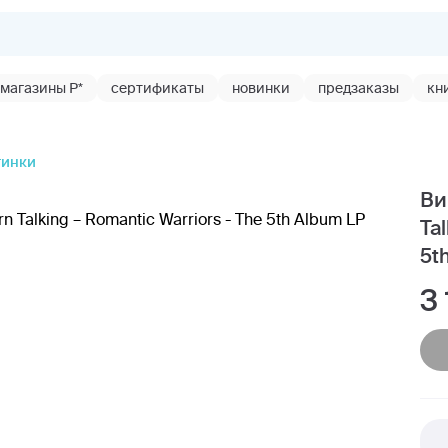
магазины Р*
сертификаты
новинки
предзаказы
кн
тинки
Ви
Ta
5t
3