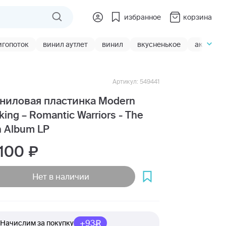
избранное
корзина
игопоток
винил аутлет
винил
вкусненькое
акции
Артикул: 549441
ниловая пластинка Modern
lking – Romantic Warriors - The
h Album LP
 100
Нет в наличии
+93
Начислим за покупку