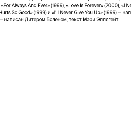
For Always And Ever» (1999), «Love Is Forever» (2000), «I 
urts So Good» (1999) и «I’ll Never Give You Up» (1999) —
 — написан Дитером Боленом, текст Мэри Эпплгейт.