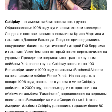
Coldplay
— знаменитая британская рок-группа.
Образовалась в 1998 году в университетском колледже
Лондона в составе пианиста-вокалиста Криса Мартина и
гитариста Джонни Бакленда. Позднее присоединились
сокурсники: басист с акустической гитарой Гай Берриман
и гитарист Уилл Чемпион, который позже переключился на
ударные. Прежде чем подписать контракт с крупным
лейблом Parlaphone, группа Coldplay вошла в топ-100
Великобритании в 1999 году с синглом «Brothers&Sisters»
на независимом лейбле Fierce Panda. Начав играть в
январе 1996 года, настоящего успеха в мире Coldplay
добились в 2000 году, после выхода их второго сингла
«Yellow» из альбома "Parachutes", ворвавшегося на вершины
всех чартов Великобритании и Соединённых Штатов
Америки. Альбомы Coldplay разошлись тиражом более 80
миллионов экземпляров.