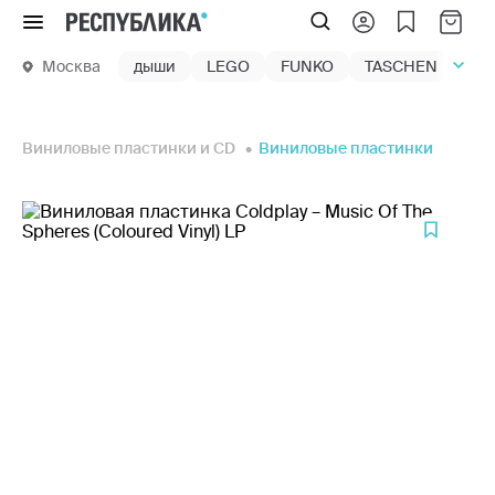
Меню
Москва
дыши
LEGO
FUNKO
TASCHEN
маг
Виниловые пластинки и CD
Виниловые пластинки