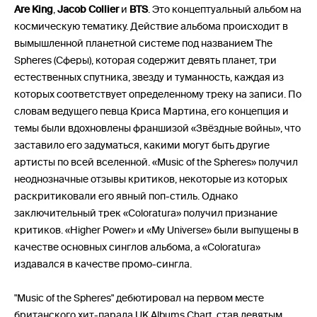
Are King
,
Jacob Collier
и
BTS
. Это концептуальный альбом на
космическую тематику. Действие альбома происходит в
вымышленной планетной системе под названием The
Spheres (Сферы), которая содержит девять планет, три
естественных спутника, звезду и туманность, каждая из
которых соответствует определенному треку на записи. По
словам ведущего певца Криса Мартина, его концепция и
темы были вдохновлены франшизой «Звёздные войны», что
заставило его задуматься, какими могут быть другие
артисты по всей вселенной. «Music of the Spheres» получил
неоднозначные отзывы критиков, некоторые из которых
раскритиковали его явный поп-стиль. Однако
заключительный трек «Coloratura» получил признание
критиков. «Higher Power» и «My Universe» были выпущены в
качестве основных синглов альбома, а «Coloratura»
издавался в качестве промо-сингла.
"Music of the Spheres" дебютировал на первом месте
британского хит-парада UK Albums Chart, став девятым