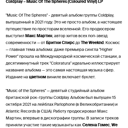
Coldplay – Music Of The Spheres (Coloured Vinyl) LP
"Music Of The Spheres" - девятый альбом группы Coldplay,
выпущенный в 2021 году. Это не просто альбом, а настоящее
путешествие по просторам вселенной. Его продюсером
выступил
Макс Мартин
, автор хитов всех поп-звезд
современности — от
Бритни Спирс
до
The Weeknd
. Космос
— главная тема альбома: даже премьера сингла "Higher
Power" прошла на Международной космической станции, а
десятиминутный трек "Coloratura" идеально иллюстрирует
название альбома — это самая настоящая музыка сфер.
Издание на
цветном
виниле включает буклет.
"Music of the Spheres" — девятый студийный альбом
британской рок-группы Coldplay. Альбом был выпущен 15
октября 2021 на лейблах Parlophone (в Великобритании) и
Atlantic Records (в США). Работу продюсировал Макс
Мартин, впервые в дискографии группы. В записи треков
приняли участие такие музыканты как
Селена Гомес
,
We