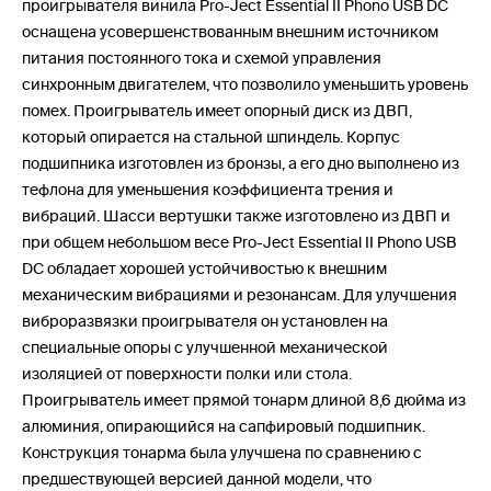
проигрывателя винила Pro-Ject Essential II Phono USB DC
оснащена усовершенствованным внешним источником
питания постоянного тока и схемой управления
синхронным двигателем, что позволило уменьшить уровень
помех. Проигрыватель имеет опорный диск из ДВП,
который опирается на стальной шпиндель. Корпус
подшипника изготовлен из бронзы, а его дно выполнено из
тефлона для уменьшения коэффициента трения и
вибраций. Шасси вертушки также изготовлено из ДВП и
при общем небольшом весе Pro-Ject Essential II Phono USB
DC обладает хорошей устойчивостью к внешним
механическим вибрациями и резонансам. Для улучшения
виброразвязки проигрывателя он установлен на
специальные опоры с улучшенной механической
изоляцией от поверхности полки или стола.
Проигрыватель имеет прямой тонарм длиной 8,6 дюйма из
алюминия, опирающийся на сапфировый подшипник.
Конструкция тонарма была улучшена по сравнению с
предшествующей версией данной модели, что