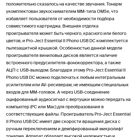
положительно сказалось на качестве звучания. Тонарм
укомплектован звукоснимателем MM-типа OM5e, что
избавляет пользователя от необходимости подбора
совместимого картриджа. Внешняя отделка
проигрывателя может быть черного, красного или белого
цветов, и Pro-Ject Essential II Phono USB DC комплектуется
пылезащитной крышкой. Особенностью данной модели
проигрывателя виниловых дисков является наличие
встроенного предусилителя-фонокорректора, а также
АЦП с USB-выходом. Благодаря этому Pro-Ject Essential II
Phono USB DC можно подключать к любым интегральным
усилителям или AV-ресиверам, не имеющим специальных
входов для MM-головок. А через USB-соединение
оцифрованный аудиосигнал с вертушки можно передать на
компьютер (PC или Mac) для преобразования в
соответствующие файлы. Проигрыватель Pro-Ject Essential
II Phono USB DC имеет две скорости вращения диска с
ручным переключением и демпфированный микролифт
тонарма. Аппарат обладает высокой надежностью и