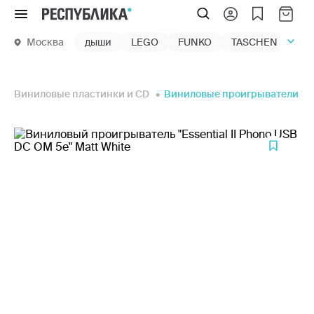
Меню
Москва
дыши
LEGO
FUNKO
TASCHEN
маг
Виниловые пластинки и CD
Виниловые проигрыватели