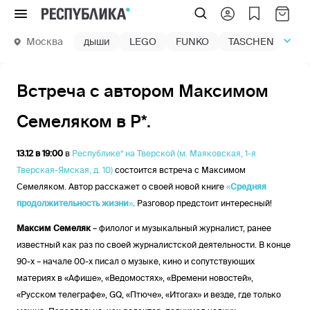
Меню
Москва
дыши
LEGO
FUNKO
TASCHEN
маг
Встреча с автором Максимом
Семеляком в Р*.
13.12 в 19:00
в
Республике* на Тверской (м. Маяковская, 1-я
Тверская-Ямская, д. 10)
состоится встреча с Максимом
Семеляком. Автор расскажет о своей новой книге
«
Средняя
продолжительность жизни
»
. Разговор предстоит интересный!
Максим Семеляк
– филолог и музыкальный журналист, ранее
известный как раз по своей журналистской деятельности. В конце
90-х – начале 00-х писал о музыке, кино и сопутствующих
материях в «Афише», «Ведомостях», «Времени новостей»,
«Русском телеграфе», GQ, «Птюче», «Итогах» и везде, где только