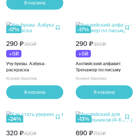
В корзину
-17%
-17%
290
290
350
350
+8
+8
Учу буквы. Азбука-
Английский алфавит.
раскраска
Тренажер по письму
Ксения Крылова
Ксения Крылова
В корзину
В корзину
-24%
-13%
320
690
420
790