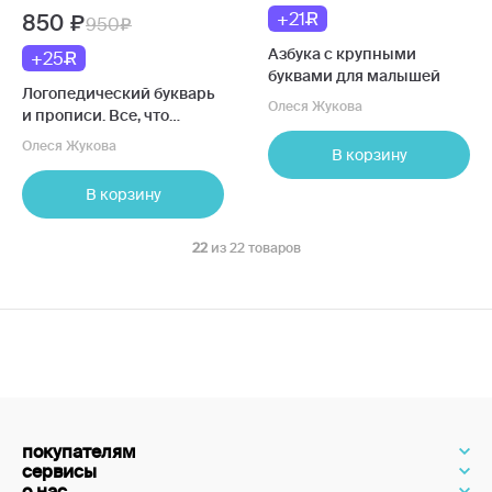
+21
850
950
Азбука с крупными
+25
буквами для малышей
Логопедический букварь
Олеся Жукова
и прописи. Все, что
нужно, в одной книге!
Олеся Жукова
В корзину
В корзину
22
из 22 товаров
покупателям
сервисы
о нас