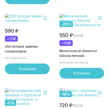
-20%
590
550
690
+17
+16
250 лучших зимних
Меня нельзя обижать!
головоломок
Школа личной
Наталья Богуш
безопасности
Ангелина Лисицкая
В корзину
В корзину
-19%
-11%
720
890