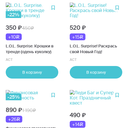
-22%
350
520
450
+10
+15
L.O.L. Surprise. Крошки в
L.O.L. Surprise! Раскрась
тренде (одень куколку)
свой Новый Год!
АСТ
АСТ
В корзину
В корзину
-25%
890
1 190
490
+26
+14