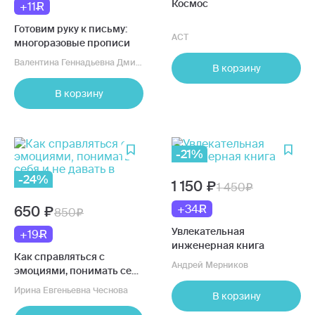
Космос
+11
Готовим руку к письму:
АСТ
многоразовые прописи
Валентина Геннадьевна Дмитриева
В корзину
В корзину
-21%
-24%
1 150
1 450
+34
650
850
Увлекательная
+19
инженерная книга
Как справляться с
Андрей Мерников
эмоциями, понимать себя
и не давать в обиду
Ирина Евгеньевна Чеснова
В корзину