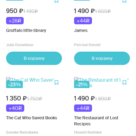
950
1 490
1 190
1 650
+28
+44
Gruffalo little library
James
Julia Donaldson
Percival Everett
В корзину
В корзину
-23%
-21%
1 350
1 490
1 750
1 890
+40
+44
The Cat Who Saved Books
The Restaurant of Lost
Recipes
Sosuke Natsukawa
Hisashi Kashiwa