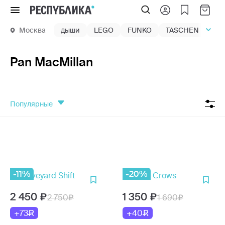
Меню
Москва
дыши
LEGO
FUNKO
TASCHEN
маг
Pan MacMillan
популярные
-11%
-20%
2 450
1 350
2 750
1 690
+73
+40