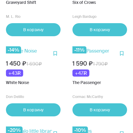
Graveyard Shift
Six of Crows
M. L. Rio
Leigh Bardugo
В корзину
В корзину
-14%
-11%
1 450
1 590
1 690
1 790
+43
+47
White Noise
The Passenger
Don Delillo
Cormac McCarthy
В корзину
В корзину
-20%
-10%