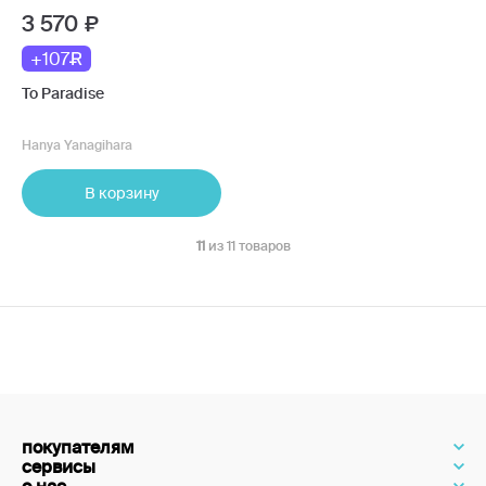
3 570
+107
To Paradise
Hanya Yanagihara
В корзину
11
из 11 товаров
покупателям
сервисы