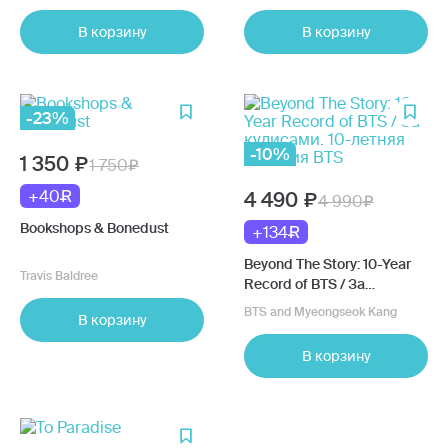
В корзину
В корзину
-23%
-10%
1 350
1 750
+40
4 490
4 990
Bookshops & Bonedust
+134
Beyond The Story: 10-Year
Travis Baldree
Record of BTS / За
кулисами. 10-летняя
BTS and Myeongseok Kang
В корзину
история BTS
В корзину