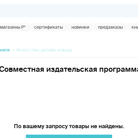
магазины Р*
сертификаты
новинки
предзаказы
кн
ниги
Искусство, дизайн и мода
 «Совместная издательская программ
По вашему запросу товары не найдены.