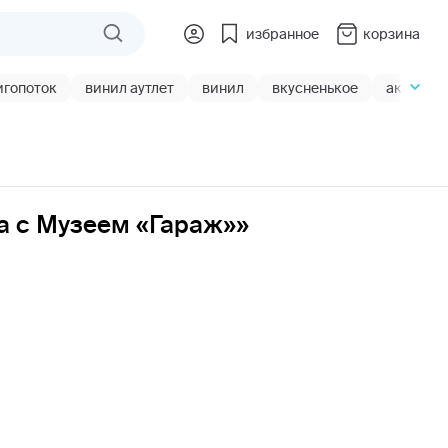
избранное
корзина
игопоток
винил аутлет
винил
вкусненькое
акции
а с Музеем «Гараж»»