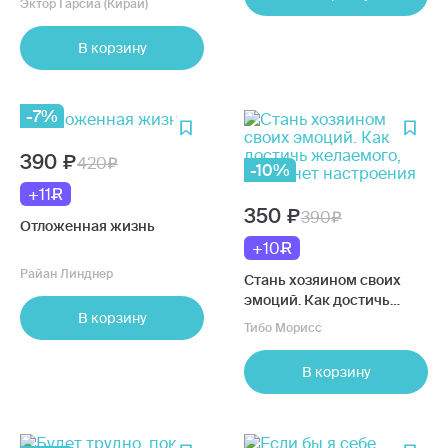
Эктор Гарсиа (Кирай)
сердце, и наполнить
смыслом каждый день
В корзину
-7%
390
420
-10%
+11
350
390
Отложенная жизнь
+10
Райан Линднер
Стань хозяином своих
эмоций. Как достичь
В корзину
желаемого, когда нет
Тибо Морисс
настроения
В корзину