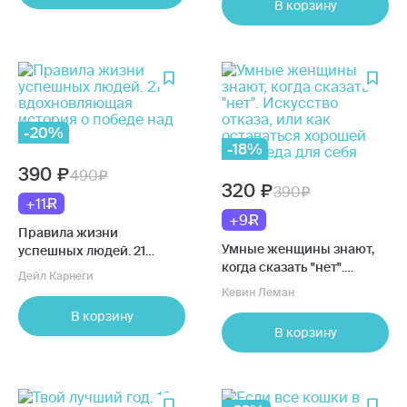
В корзину
-20%
-18%
390
490
320
390
+11
+9
Правила жизни
Умные женщины знают,
успешных людей. 21
когда сказать "нет".
вдохновляющая история
Дейл Карнеги
Искусство отказа, или как
о победе над собой
Кевин Леман
оставаться хорошей без
В корзину
вреда для себя
В корзину