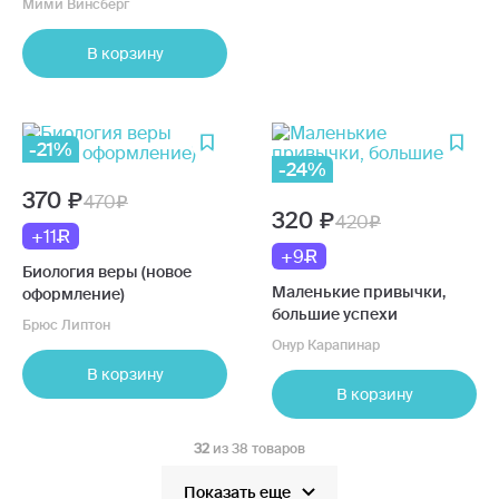
Мими Винсберг
знакомства, свидания,
брак
В корзину
-21%
-24%
370
470
320
420
+11
+9
Биология веры (новое
Маленькие привычки,
оформление)
большие успехи
Брюс Липтон
Онур Карапинар
В корзину
В корзину
32
из 38 товаров
Показать еще