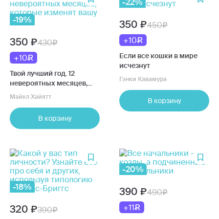
-22%
-19%
350
450
+10
350
430
Если все кошки в мире
+10
исчезнут
Твой лучший год. 12
Гэнки Кавамура
невероятных месяцев,
которые изменят вашу
Майкл Хайятт
В корзину
жизнь
В корзину
-20%
-18%
390
490
+11
320
390