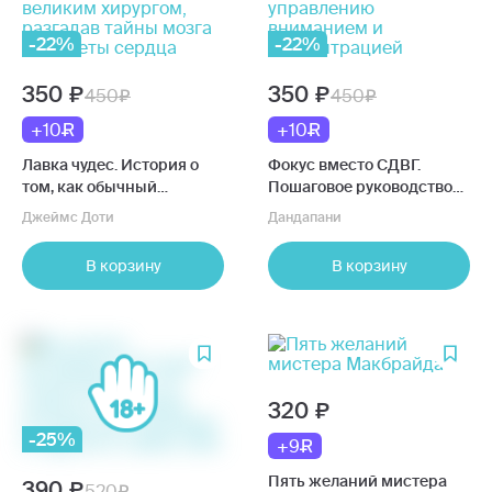
-22%
-22%
350
350
450
450
+10
+10
Лавка чудес. История о
Фокус вместо СДВГ.
том, как обычный
Пошаговое руководство
мальчик стал великим
по управлению
Джеймс Доти
Дандапани
хирургом, разгадав тайны
вниманием и
мозга и секреты сердца
концентрацией
В корзину
В корзину
320
-25%
+9
Пять желаний мистера
390
520