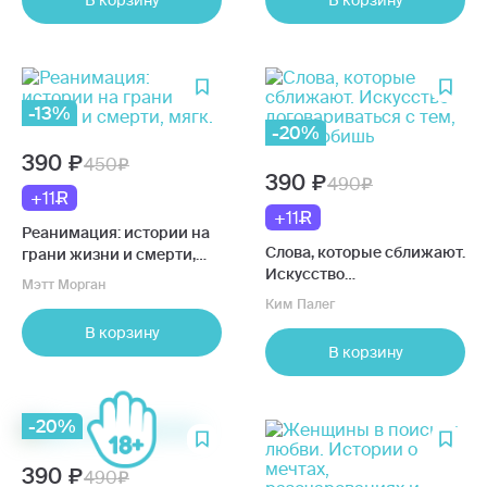
В корзину
В корзину
-13%
-20%
390
450
390
490
+11
+11
Реанимация: истории на
Слова, которые сближают.
грани жизни и смерти,
Искусство
мягк.
Мэтт Морган
договариваться с тем,
Ким Палег
кого любишь
В корзину
В корзину
-20%
390
490