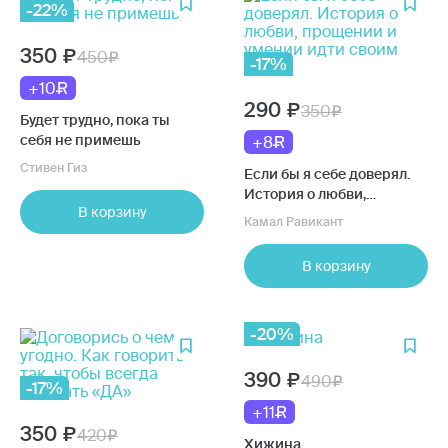
-22%
350
450
-17%
+10
290
350
Будет трудно, пока ты
себя не примешь
+8
Стивен Гиз
Если бы я себе доверял.
История о любви,
В корзину
прощении и умении идти
Камал Равикант
своим путем
В корзину
-20%
390
490
-17%
+11
350
420
Хижина