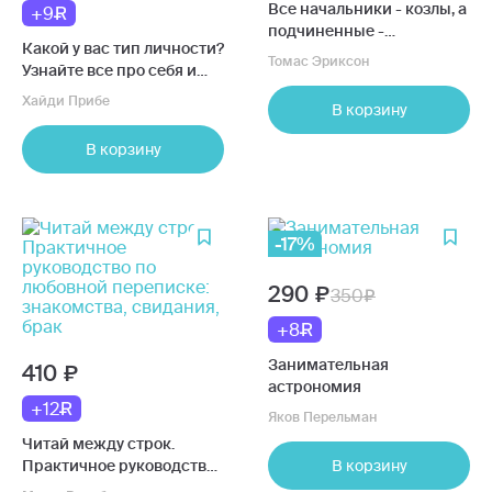
Все начальники - козлы, а
+9
подчиненные -
Какой у вас тип личности?
бездельники
Томас Эриксон
Узнайте все про себя и
других, используя
Хайди Прибе
В корзину
типологию Майерс-
Бриггс
В корзину
-17%
290
350
+8
Занимательная
410
астрономия
+12
Яков Перельман
Читай между строк.
Практичное руководство
В корзину
по любовной переписке: