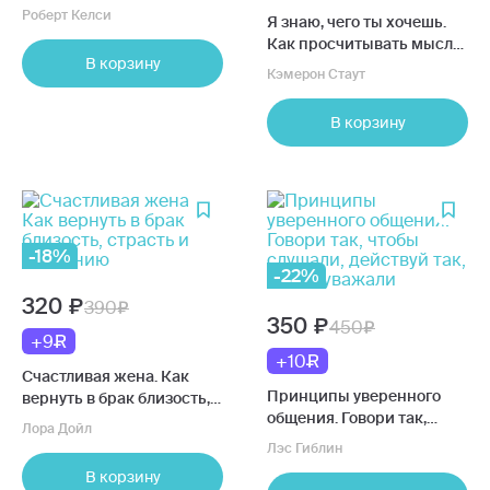
Роберт Келси
Я знаю, чего ты хочешь.
Как просчитывать мысли
В корзину
и поступки окружающих
Кэмерон Стаут
В корзину
-18%
-22%
320
390
350
450
+9
+10
Счастливая жена. Как
Принципы уверенного
вернуть в брак близость,
общения. Говори так,
страсть и гармонию
Лора Дойл
чтобы слушали, действуй
Лэс Гиблин
так, чтобы уважали
В корзину