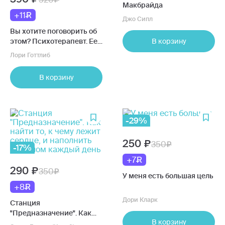
Макбрайда
+11
Джо Сипл
Вы хотите поговорить об
этом? Психотерапевт. Ее
В корзину
клиенты. И правда,
Лори Готтлиб
которую мы скрываем от
других и самих себя
В корзину
-29%
250
350
-17%
+7
290
350
У меня есть большая цель
+8
Дори Кларк
Станция
"Предназначение". Как
В корзину
найти то, к чему лежит