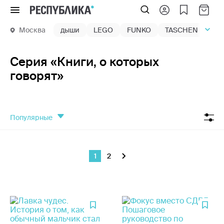
Меню
Москва
дыши
LEGO
FUNKO
TASCHEN
маг
Серия «Книги, о которых
говорят»
популярные
1
2