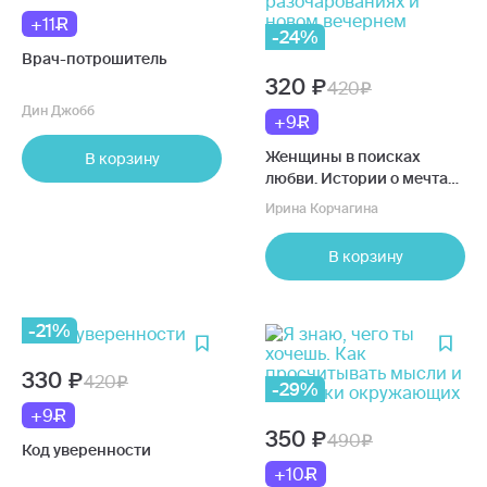
+11
-24%
Врач-потрошитель
320
420
Дин Джобб
+9
Женщины в поисках
В корзину
любви. Истории о мечтах,
разочарованиях и новом
Ирина Корчагина
вечернем платье
В корзину
-21%
330
420
-29%
+9
350
490
Код уверенности
+10