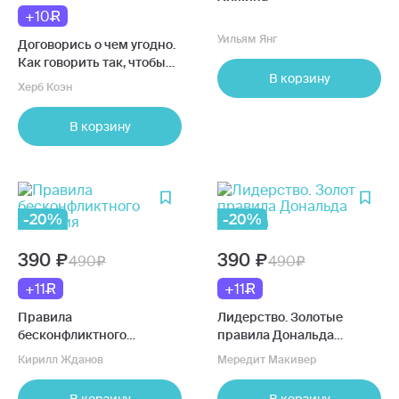
+10
Уильям Янг
Договорись о чем угодно.
Как говорить так, чтобы
В корзину
всегда слышать «ДА»
Херб Коэн
В корзину
-20%
-20%
390
390
490
490
+11
+11
Правила
Лидерство. Золотые
бесконфликтного
правила Дональда
общения
Трампа
Кирилл Жданов
Мередит Макивер