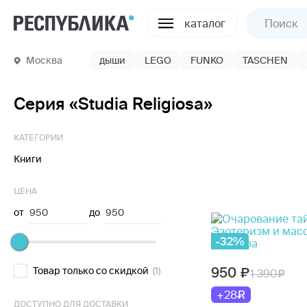
каталог
Москва
дыши
LEGO
FUNKO
TASCHEN
Серия «Studia Religiosa»
КАТЕГОРИИ
Книги
ЦЕНА
от
950
до
950
-32%
950
Товар только со скидкой
(1)
1 390
+28
ДОСТУПНО ДЛЯ ДОСТАВКИ