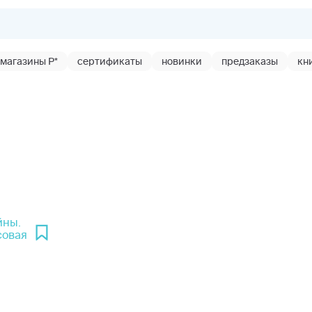
магазины Р*
сертификаты
новинки
предзаказы
кн