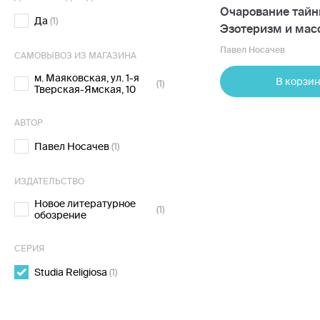
Очарование тайн
Да
(1)
Эзотеризм и мас
культура
Павел Носачев
САМОВЫВОЗ ИЗ МАГАЗИНА
м. Маяковская, ул. 1-я
В корзин
(1)
Тверская-Ямская, 10
АВТОР
Павел Носачев
(1)
ИЗДАТЕЛЬСТВО
Новое литературное
(1)
обозрение
СЕРИЯ
Studia Religiosa
(1)