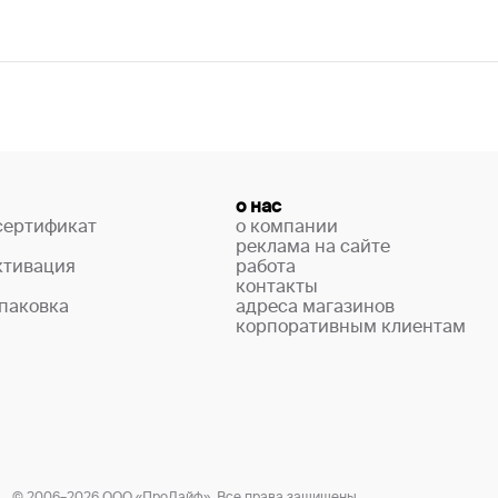
о нас
сертификат
о компании
реклама на сайте
ктивация
работа
контакты
паковка
адреса магазинов
корпоративным клиентам
© 2006–2026 ООО «ПроЛайф». Все права защищены.