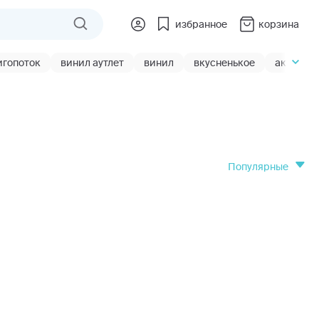
избранное
корзина
игопоток
винил аутлет
винил
вкусненькое
акции
популярные