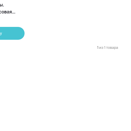
ы.
совая
у
1
из 1 товара