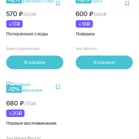
570
600
650
680
+17
+18
Потерянные следы
Ловушка
Алехо Карпентьер
Ана Матуте
В корзину
В корзину
-12%
680
770
+20
Первые воспоминания
Ана Мария Матуте