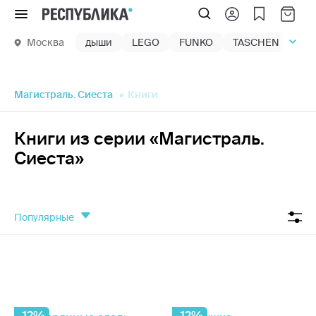
Меню
Москва
дыши
LEGO
FUNKO
TASCHEN
маг
Магистраль. Сиеста
Книги
Книги из серии «Магистраль.
Сиеста»
популярные
-12%
-12%