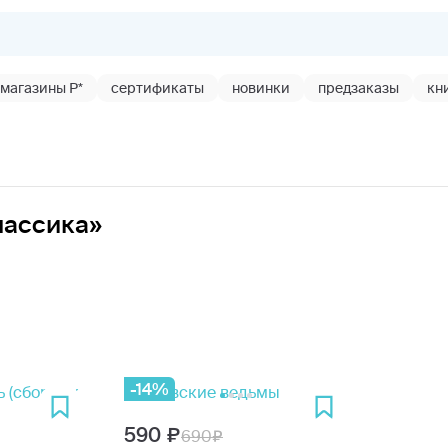
магазины Р*
сертификаты
новинки
предзаказы
кн
Классика»
-14%
590
690