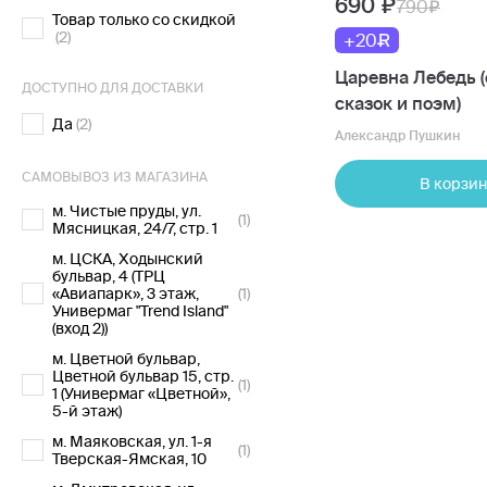
690
790
Товар только со скидкой
(2)
+20
Царевна Лебедь 
ДОСТУПНО ДЛЯ ДОСТАВКИ
сказок и поэм)
Да
(2)
Александр Пушкин
САМОВЫВОЗ ИЗ МАГАЗИНА
В корзин
м. Чистые пруды, ул.
(1)
Мясницкая, 24/7, стр. 1
м. ЦСКА, Ходынский
бульвар, 4 (ТРЦ
«Авиапарк», 3 этаж,
(1)
Универмаг "Trend Island"
(вход 2))
м. Цветной бульвар,
Цветной бульвар 15, стр.
(1)
1 (Универмаг «Цветной»,
5-й этаж)
м. Маяковская, ул. 1-я
(1)
Тверская-Ямская, 10