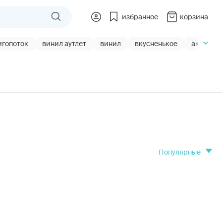
избранное
корзина
игопоток
винил аутлет
винил
вкусненькое
акции
популярные