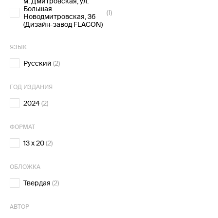
м. Дмитровская, ул.
Большая
(1)
Новодмитровская, 36
(Дизайн-завод FLACON)
ЯЗЫК
Русский
(2)
ГОД ИЗДАНИЯ
2024
(2)
ФОРМАТ
13 x 20
(2)
ОБЛОЖКА
Твердая
(2)
АВТОР