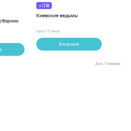
+17
Киевские ведьмы
(сборник
Орест Сомов
В корзину
у
2
из 2 товаров