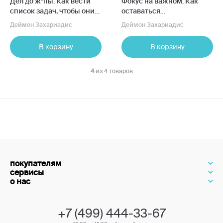
Дел до ж*пы. Как вести
Фокус на важном. Как
список задач, чтобы они
оставаться
выполнялись сами собой
сосредоточенным, когда
Деймон Захариадис
Деймон Захариадис
хочется заняться ерундой
В корзину
В корзину
4
из 4 товаров
покупателям
сервисы
о нас
+7 (499) 444-33-67