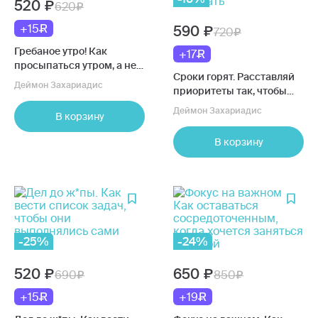
520
620
+15
590
720
Гребаное утро! Как
+17
просыпаться утром, а не
Сроки горят. Расставляй
восставать
Деймон Захариадис
приоритеты так, чтобы
все успевать и не
Деймон Захариадис
В корзину
выгорать
В корзину
-25%
-24%
520
650
690
850
+15
+19