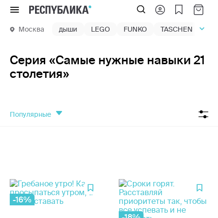
Меню
Москва
дыши
LEGO
FUNKO
TASCHEN
маг
Серия «Самые нужные навыки 21
столетия»
популярные
-16%
-18%