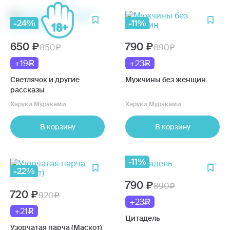
-24%
-11%
650
790
850
890
+19
+23
Светлячок и другие
Мужчины без женщин
рассказы
Харуки Мураками
Харуки Мураками
В корзину
В корзину
-11%
-22%
790
890
720
920
+23
+21
Цитадель
Узорчатая парча (Маскот)