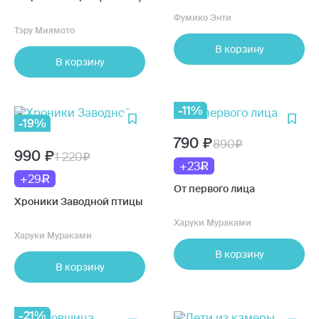
Фумико Энти
Тэру Миямото
В корзину
В корзину
-11%
-19%
790
890
990
1 220
+23
+29
От первого лица
Хроники Заводной птицы
Харуки Мураками
Харуки Мураками
В корзину
В корзину
-21%