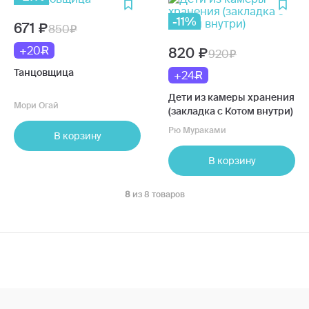
-11%
671
850
+20
820
920
Танцовщица
+24
Дети из камеры хранения
Мори Огай
(закладка с Котом внутри)
Рю Мураками
В корзину
В корзину
8
из 8 товаров