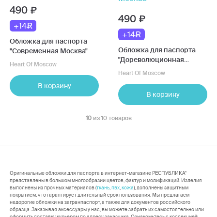
490
490
+14
+14
Обложка для паспорта
Обложка для паспорта
"Современная Москва"
"Дореволюционная
Heart Of Moscow
Москва"
Heart Of Moscow
В корзину
В корзину
10
из 10 товаров
Оригинальные обложки для паспорта в интернет-магазине РЕСПУБЛИКА*
представлены в большом многообразии цветов, фактур и модификаций. Изделия
выполнены из прочных материалов (
ткань
,
пвх
,
кожа
), дополнены защитным
покрытием, что гарантирует длительный срок пользования. Мы предлагаем
недорогие обложки на загранпаспорт, а также для документов российского
образца. Заказывая аксессуары у нас, вы можете забрать их самостоятельно или
оформить доставку курьером по адресу заказчика. Ознакомьтесь с коллекцией