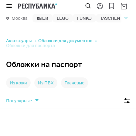
Меню
Москва
дыши
LEGO
FUNKO
TASCHEN
маг
Аксессуары
Обложки для документов
Обложки для паспорта
Обложки на паспорт
Из кожи
Из ПВХ
Тканевые
популярные