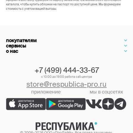
каталога, чтобы купить обложки на паспорт по доступной цене. Мы формируем
стоимость с учетом вашей выгоды.
покупателям
сервисы
о нас
+7 (499) 444-33-67
с 10:00 до 19:00 работа call-центра
store@respublica-pro.ru
приложение
мы в соцсетях
+7 (499) 444-33-67
© 2006–2026 ООО «ПроЛайф». Все права защищены.