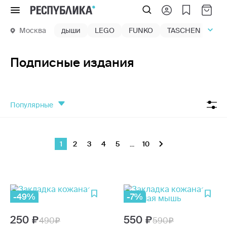
Меню
Москва
дыши
LEGO
FUNKO
TASCHEN
маг
Подписные издания
популярные
1
2
3
4
5
...
10
-49%
-7%
250
550
490
590