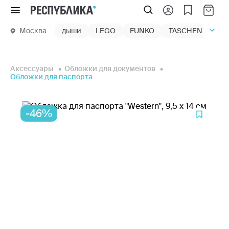
Меню
Москва
дыши
LEGO
FUNKO
TASCHEN
маг
Аксессуары
Обложки для документов
Обложки для паспорта
-46%