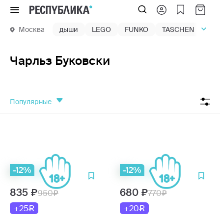
Меню
Москва
дыши
LEGO
FUNKO
TASCHEN
маг
Чарльз Буковски
популярные
-12%
-12%
835
680
950
770
+25
+20