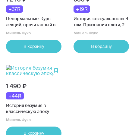
+37
+19
Ненормальные. Курс
История сексуальности. 4
лекций, прочитанный в
том. Признания плоти, 2-
Коллеж де Франс в 1974/75
ое издание
Мишель Фуко
Мишель Фуко
учебном году
В корзину
В корзину
1 490
+44
История безумия в
классическую эпоху
Мишель Фуко
В корзину