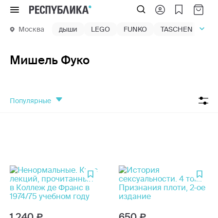
Меню
Москва
дыши
LEGO
FUNKO
TASCHEN
маг
Мишель Фуко
популярные
1 240
650