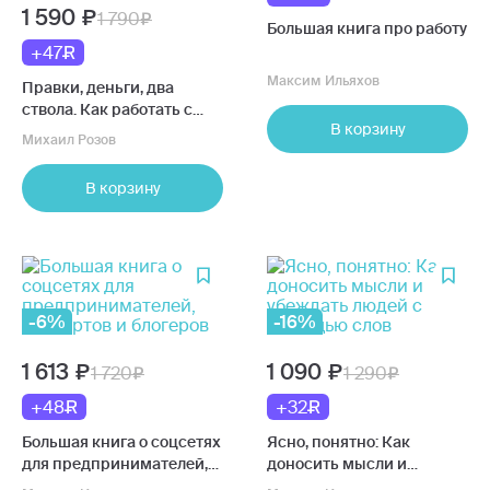
1 590
1 790
Большая книга про работу
+47
Максим Ильяхов
Правки, деньги, два
ствола. Как работать с
В корзину
клиентом, вести
Михаил Розов
переговоры и быть
богатым творцом
В корзину
-6%
-16%
1 613
1 090
1 720
1 290
+48
+32
Большая книга о соцсетях
Ясно, понятно: Как
для предпринимателей,
доносить мысли и
экспертов и блогеров
убеждать людей с