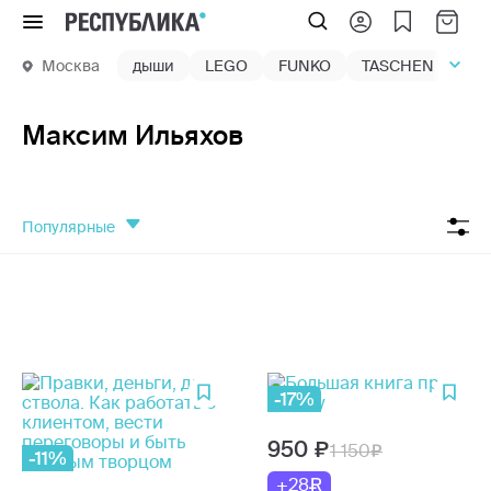
Меню
Москва
дыши
LEGO
FUNKO
TASCHEN
маг
Максим Ильяхов
популярные
-17%
950
1 150
-11%
+28