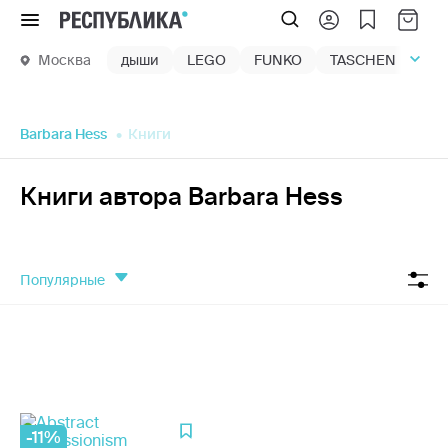
Меню
Москва
дыши
LEGO
FUNKO
TASCHEN
маг
Barbara Hess
Книги
Книги автора Barbara Hess
популярные
-11%