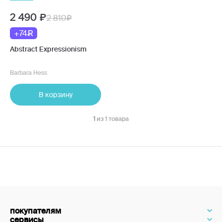
2 490
2 810
+74
Abstract Expressionism
Barbara Hess
В корзину
1
из 1 товара
покупателям
сервисы