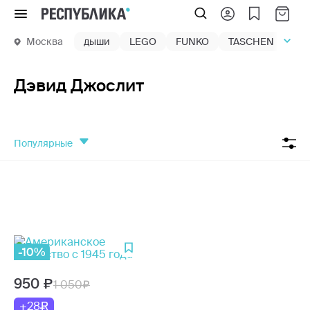
Меню
Москва
дыши
LEGO
FUNKO
TASCHEN
маг
Дэвид Джослит
популярные
-10%
950
1 050
+28