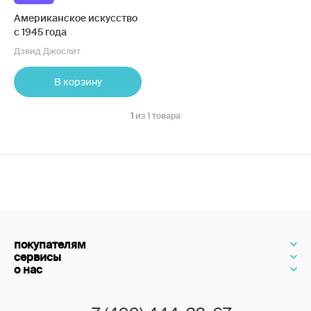
Американское искусство
с 1945 года
Дэвид Джослит
В корзину
1
из 1 товара
покупателям
сервисы
о нас