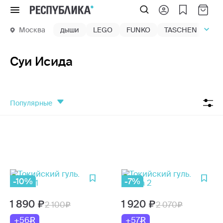
Меню
Москва
дыши
LEGO
FUNKO
TASCHEN
маг
Суи Исида
популярные
-10%
-7%
1 890
1 920
2 100
2 070
+56
+57