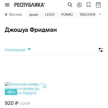
Меню
Москва
дыши
LEGO
FUNKO
TASCHEN
маг
Джошуа Фридман
популярные
-18%
920
1 120