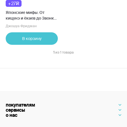
+27
Японские мифы. От
кицунэ и ёкаев до Звонка
и Наруто
Джошуа Фридман
В корзину
1
из 1 товара
покупателям
сервисы
о нас