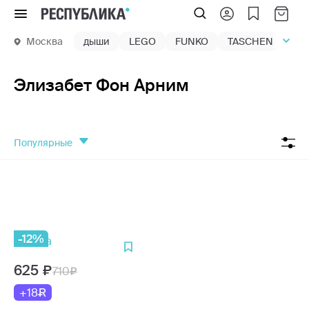
Меню
Москва
дыши
LEGO
FUNKO
TASCHEN
маг
Элизабет Фон Арним
популярные
-12%
625
710
+18