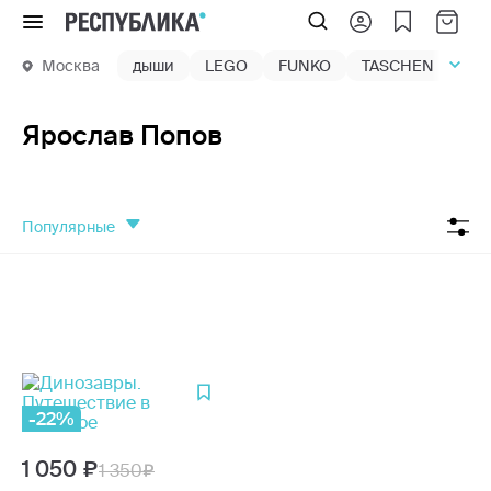
Меню
Москва
дыши
LEGO
FUNKO
TASCHEN
маг
Ярослав Попов
популярные
-22%
1 050
1 350