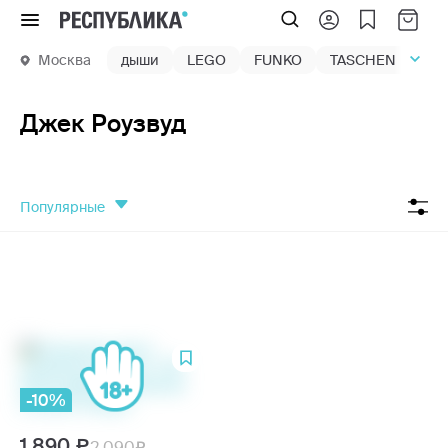
Меню
Москва
дыши
LEGO
FUNKO
TASCHEN
маг
Джек Роузвуд
популярные
-10%
1 890
2 090