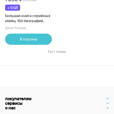
+56
Большая книга серийных
убийц. 150 биографий
маньяков со всего мира
Джек Роузвуд
В корзину
1
из 1 товара
покупателям
сервисы
о нас