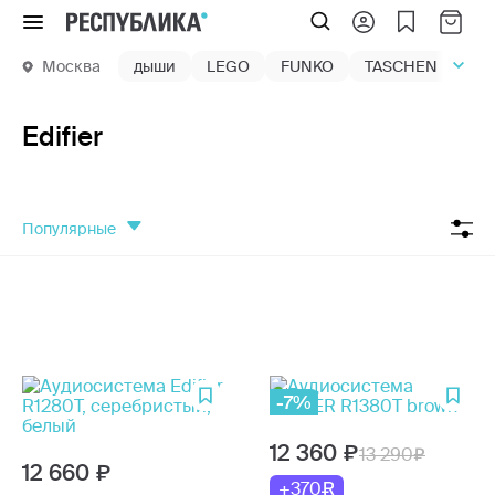
Меню
Москва
дыши
LEGO
FUNKO
TASCHEN
маг
Edifier
популярные
-7%
12 360
13 290
12 660
+370