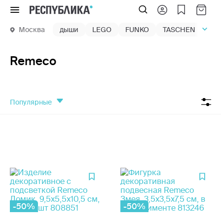
Меню
Москва
дыши
LEGO
FUNKO
TASCHEN
маг
Remeco
популярные
-50%
-50%