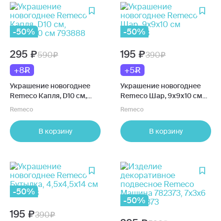
-50%
-50%
295
195
590
390
+8
+5
Украшение новогоднее
Украшение новогоднее
Remeco Капля, D10 см,
Remeco Шар, 9х9х10 см
10х10х10 см 793888
805533
Remeco
Remeco
В корзину
В корзину
-50%
-50%
195
390