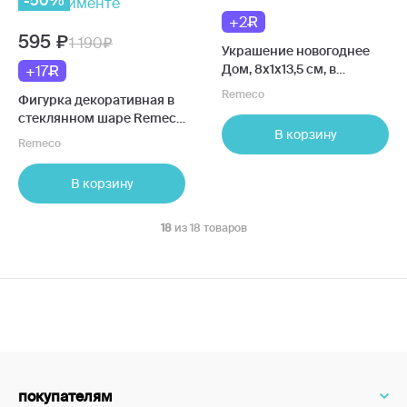
-50%
+2
595
1 190
Украшение новогоднее
Дом, 8х1х13,5 см, в
+17
ассортименте
Remeco
Фигурка декоративная в
стеклянном шаре Remeco
В корзину
Дед Мороз с подсветкой,
Remeco
7,5х8х9 см, 6,5 см, елка, в
ассортименте
В корзину
18
из 18 товаров
покупателям