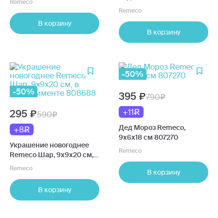
Remeco
Змейка, 7х5,5х8 см, в
808692
Remeco
ассортименте 809062
В корзину
В корзину
-50%
-50%
395
790
+11
295
590
Дед Мороз Remeco,
+8
9х6х18 см 807270
Украшение новогоднее
Remeco
Remeco Шар, 9х9х20 см, в
ассортименте 808688
Remeco
В корзину
В корзину