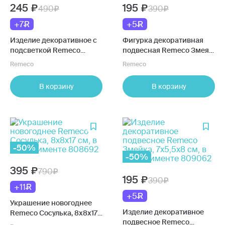
245
195
490
390
+7
+5
Изделие декоративное с
Фигурка декоративная
подсветкой Remeco
подвесная Remeco Змея,
Домик, 9,5х5,5х10,5 см,
3,5х3,5х7,5 см, в
Remeco
Remeco
LR54 3 шт 808851
ассортименте 813246
В корзину
В корзину
-50%
-50%
395
790
195
390
+11
+5
Украшение новогоднее
Изделие декоративное
Remeco Сосулька, 8х8х17
подвесное Remeco
см, в ассортименте