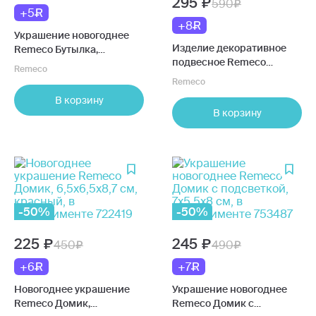
295
590
+5
+8
Украшение новогоднее
Изделие декоративное
Remeco Бутылка,
подвесное Remeco
4,5х4,5х14 см 809788
Remeco
Машина 782373, 7х3х6 см
Remeco
782373
В корзину
В корзину
-50%
-50%
225
245
450
490
+6
+7
Новогоднее украшение
Украшение новогоднее
Remeco Домик,
Remeco Домик с