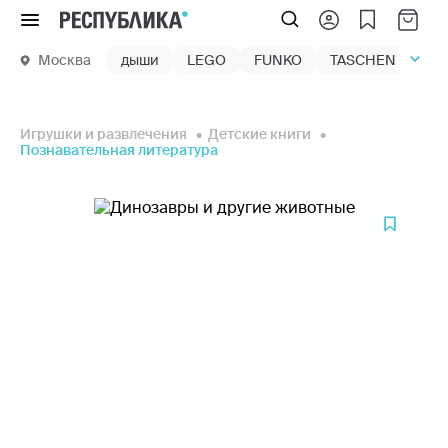
Меню
Москва
дыши
LEGO
FUNKO
TASCHEN
маг
Игрушки и развлечения
Детские книги
Познавательная литература