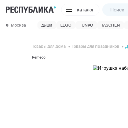
каталог
Москва
дыши
LEGO
FUNKO
TASCHEN
Товары для дома
Товары для праздников
Д
Remeco