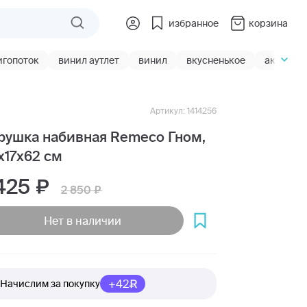
избранное
корзина
игопоток
винил аутлет
винил
вкусненькое
акции
Артикул: 1414256
рушка набивная Remeco Гном,
x17x62 см
 425
2 850
Нет в наличии
+42
Начислим за покупку