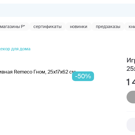
магазины Р*
сертификаты
новинки
предзаказы
кн
екор для дома
Иг
25
-50%
1