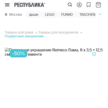
Меню
Москва
дыши
LEGO
FUNKO
TASCHEN
маг
Товары для дома
Товары для праздников
Подвесные украшения
-50%