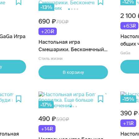
-12%
-13%
2 100
690
790
+63
+20
 GaGa Игра
Настол
Настольная игра
общих 
Смешарики. Бесконечный
GaGa
праздник
Стиль жизни
у
В корзину
-15%
-17%
390
490
590
+11
+14
тольная
Настоль