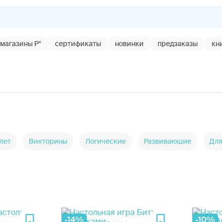
магазины Р*
сертификаты
новинки
предзаказы
кн
 лет
Викторины
Логические
Развивающие
Для
-14%
-10%