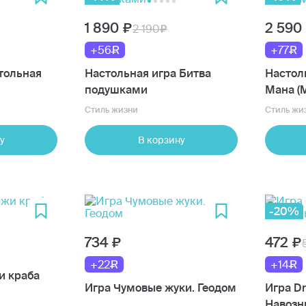
1 890
2 590
2 190
+56
+77
тольная
Настольная игра Битва
Настол
подушками
Мана (
Стиль жизни
Стиль жи
у
В корзину
-20%
734
472
+22
+14
и краба
Игра Чумовые жуки. Геодом
Игра D
Навозн