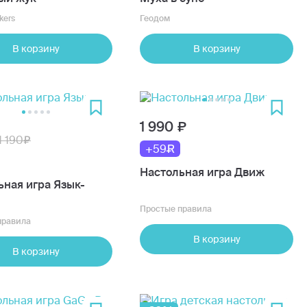
kers
Геодом
В корзину
В корзину
1 990
1 190
+59
Настольная игра Движ
я игра Язык-
Простые правила
правила
В корзину
В корзину