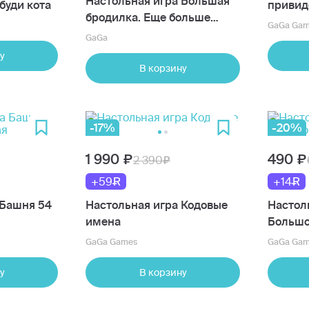
Настольная игра Большая
буди кота
привид
бродилка. Еще больше
GaGa Gam
приключений
GaGa
у
В корзину
-17%
-20%
1 990
490
2 390
+59
+14
 Башня 54
Настольная игра Кодовые
Настол
имена
Большо
GaGa Games
GaGa Gam
у
В корзину