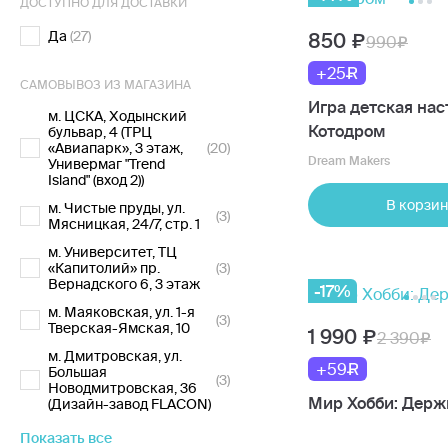
ДОСТУПНО ДЛЯ ДОСТАВКИ
Да
(27)
850
990
+25
САМОВЫВОЗ ИЗ МАГАЗИНА
Игра детская нас
м. ЦСКА, Ходынский
Котодром
бульвар, 4 (ТРЦ
«Авиапарк», 3 этаж,
(20)
Dream Makers
Универмаг "Trend
Island" (вход 2))
В корзин
м. Чистые пруды, ул.
(3)
Мясницкая, 24/7, стр. 1
м. Университет, ТЦ
«Капитолий» пр.
(3)
Вернадского 6, 3 этаж
-17%
м. Маяковская, ул. 1-я
(3)
Тверская-Ямская, 10
1 990
2 390
м. Дмитровская, ул.
+59
Большая
(3)
Новодмитровская, 36
Мир Хобби: Держ
(Дизайн-завод FLACON)
Показать все