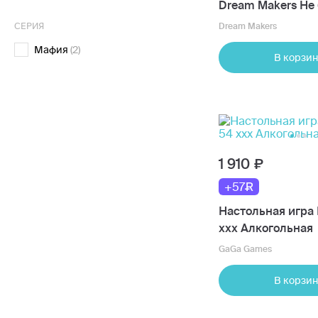
Dream Makers Не 
СЕРИЯ
Dream Makers
Мафия
(2)
В корзин
1 910
+57
Настольная игра
ххх Алкогольная
GaGa Games
В корзин