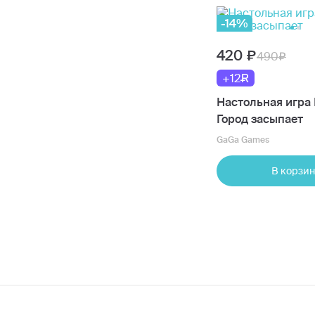
-14%
420
490
+12
Настольная игра
Город засыпает
GaGa Games
В корзин