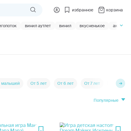
избранное
корзина
игопоток
винил аутлет
винил
вкусненькое
акции
 малышей
От 5 лет
От 6 лет
От 7 лет
Карточны
популярные