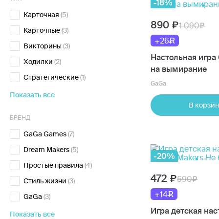
-18%
Карточная
(5)
890
1 090
Карточные
(3)
+26
Викторины
(3)
Настольная игра
Ходилки
(2)
на вымирание
Стратегические
(1)
GaGa
Показать все
В корзин
БРЕНД
GaGa Games
(7)
Dream Makers
(5)
-20%
Простые правила
(4)
472
590
Стиль жизни
(3)
+14
GaGa
(3)
Игра детская нас
Показать все