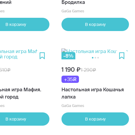
ений
Бродилка
es
GaGa Games
В корзину
В корзину
-8%
1 190
610
1 290
+35
ьная игра Мафия.
Настольная игра Кошачья
й город
лапка
es
GaGa Games
В корзину
В корзину