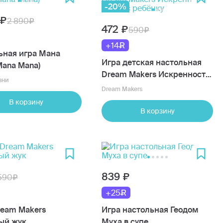
-20%
2 890
472
590
+14
ьная игра Мана
Игра детская настольная
Mana Mana)
Dream Makers Искренность.
зни
Вопрос ребёнку
Dream Makers
В корзину
В корзину
839
590
+25
ream Makers
Игра настольная Геодом
ый жук
Муха в супе