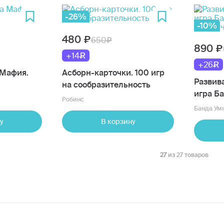
-26%
-10%
480
650
890
+14
+26
 Мафия.
Асборн-карточки. 100 игр
Развив
на сообразительность
игра Б
Робинс
Турбос
Банда Ум
у
В корзину
27
из 27 товаров