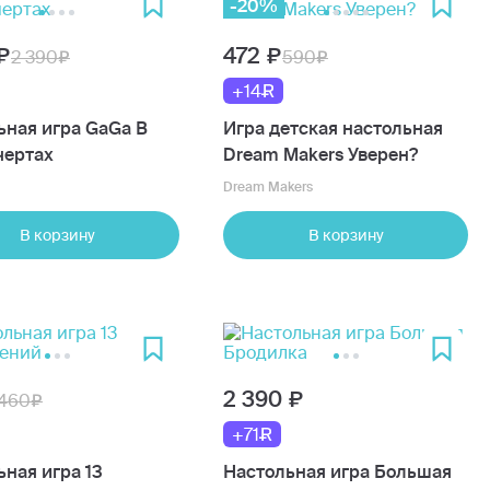
-20%
472
2 390
590
+14
ьная игра GaGa В
Игра детская настольная
чертах
Dream Makers Уверен?
Dream Makers
В корзину
В корзину
2 390
460
+71
ная игра 13
Настольная игра Большая