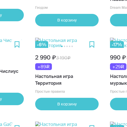
Геодом
Dream Ma
у
В корзину
-6%
-17%
2 990
990
3 190
+89
+29
Настольная игра Числиус
Настольная игра
Настольна
Территория
мурзык
Простые правила
Простые 
у
В корзину