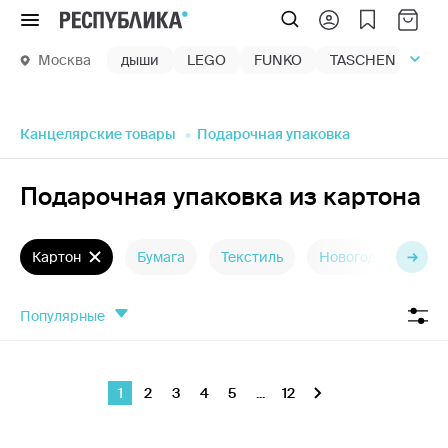
Меню
Москва
дыши
LEGO
FUNKO
TASCHEN
маг
Канцелярские товары
Подарочная упаковка
Подарочная упаковка из картона
Картон
Бумага
Текстиль
Новогодняя
П
популярные
1
2
3
4
5
...
12