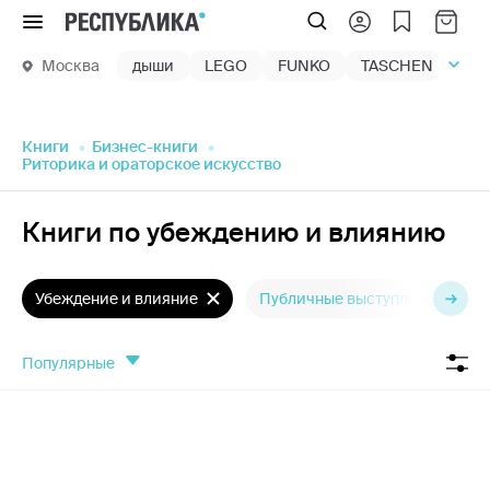
Меню
Москва
дыши
LEGO
FUNKO
TASCHEN
маг
Книги
Бизнес-книги
Риторика и ораторское искусство
Книги по убеждению и влиянию
Убеждение и влияние
Публичные выступления
популярные