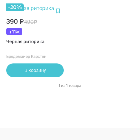
-20%
390
490
+11
Черная риторика
Бредемайер Карстен
В корзину
1
из 1 товара