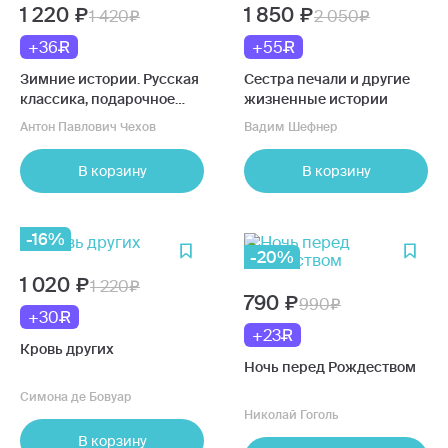
1 220
1 850
1 420
2 050
+36
+55
Зимние истории. Русская
Сестра печали и другие
классика, подарочное
жизненные истории
издание
Антон Павлович Чехов
Вадим Шефнер
В корзину
В корзину
-16%
-20%
1 020
1 220
790
990
+30
+23
Кровь других
Ночь перед Рождеством
Симона де Бовуар
Николай Гоголь
В корзину