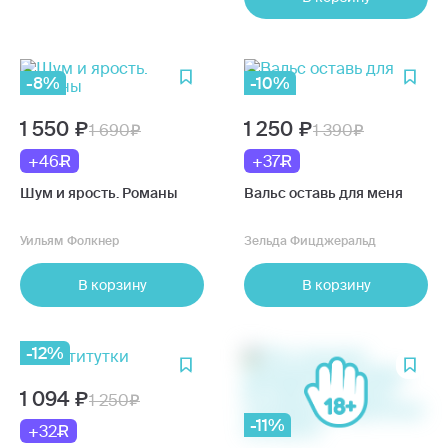
-8%
-10%
1 550
1 250
1 690
1 390
+46
+37
Шум и ярость. Романы
Вальс оставь для меня
Уильям Фолкнер
Зельда Фицджеральд
В корзину
В корзину
-12%
1 094
1 250
-11%
+32