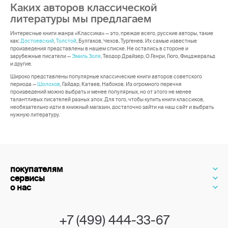
Каких авторов классической
литературы мы предлагаем
Интересные книги жанра «Классика» — это, прежде всего, русские авторы, такие
как:
Достоевский
,
Толстой
, Булгаков, Чехов, Тургенев. Их самые известные
произведения представлены в нашем списке. Не остались в стороне и
зарубежные писатели —
Эмиль Золя
, Теодор Драйзер, О.Генри, Гюго, Фицджеральд
и другие.
Широко представлены популярные классические книги авторов советского
периода —
Шолохов
, Гайдар, Катаев, Набоков. Из огромного перечня
произведений можно выбрать и менее популярных, но от этого не менее
талантливых писателей разных эпох. Для того, чтобы купить книги классиков,
необязательно идти в книжный магазин, достаточно зайти на наш сайт и выбрать
нужную литературу.
покупателям
сервисы
о нас
+7 (499) 444-33-67