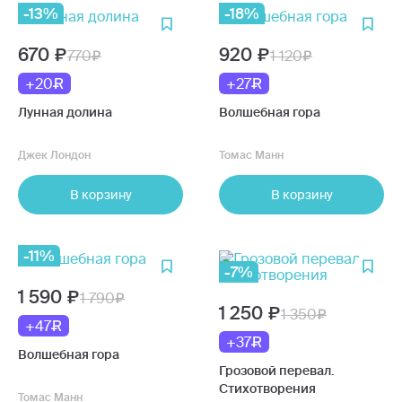
-13%
-18%
670
920
770
1 120
+20
+27
Лунная долина
Волшебная гора
Джек Лондон
Томас Манн
В корзину
В корзину
-11%
-7%
1 590
1 790
1 250
1 350
+47
+37
Волшебная гора
Грозовой перевал.
Стихотворения
Томас Манн