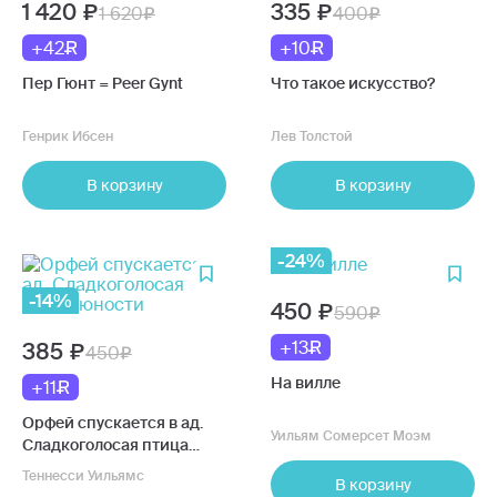
1 420
335
1 620
400
+42
+10
Пер Гюнт = Peer Gynt
Что такое искусство?
Генрик Ибсен
Лев Толстой
В корзину
В корзину
-24%
-14%
450
590
+13
385
450
На вилле
+11
Орфей спускается в ад.
Уильям Сомерсет Моэм
Сладкоголосая птица
юности
Теннесси Уильямс
В корзину