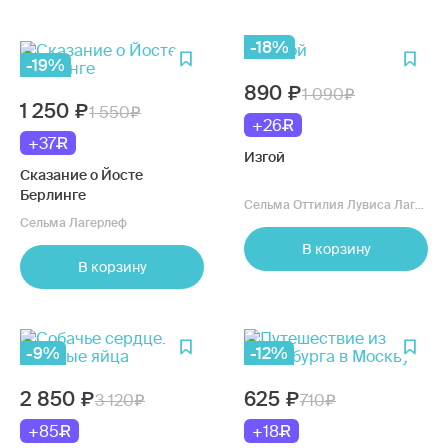
-18%
-19%
890
1 090
1 250
1 550
+26
+37
Изгой
Сказание о Йосте
Берлинге
Сельма Оттилия Лувиса Лагерлёф
Сельма Лагерлеф
В корзину
В корзину
-9%
-12%
2 850
625
3 120
710
+85
+18