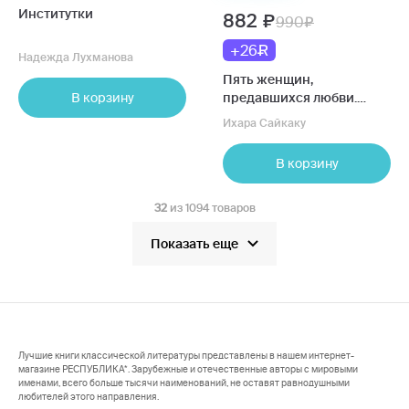
Институтки
882
990
+26
Надежда Лухманова
Пять женщин,
В корзину
предавшихся любви.
История любовных
Ихара Сайкаку
похождений одинокой
женщины
В корзину
32
из 1094 товаров
Показать еще
Лучшие книги классической литературы представлены в нашем интернет-
магазине РЕСПУБЛИКА*. Зарубежные и отечественные авторы с мировыми
именами, всего больше тысячи наименований, не оставят равнодушными
любителей этого направления.