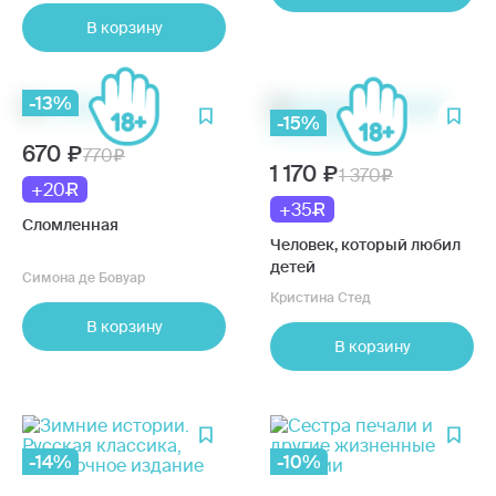
В корзину
-13%
-15%
670
770
1 170
1 370
+20
+35
Сломленная
Человек, который любил
детей
Симона де Бовуар
Кристина Стед
В корзину
В корзину
-14%
-10%