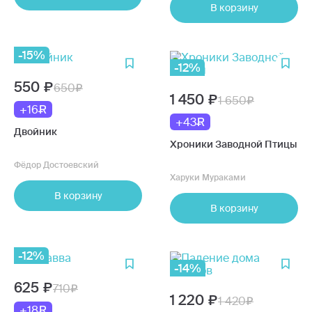
В корзину
-15%
-12%
550
650
1 450
1 650
+16
+43
Двойник
Хроники Заводной Птицы
Фёдор Достоевский
Харуки Мураками
В корзину
В корзину
-12%
-14%
625
710
1 220
1 420
+18