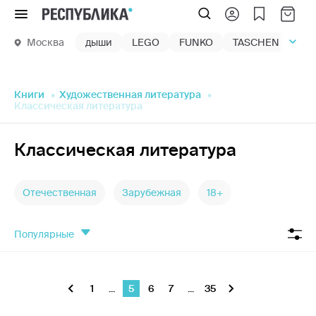
Меню
Москва
дыши
LEGO
FUNKO
TASCHEN
маг
Книги
Художественная литература
Классическая литература
Классическая литература
Отечественная
Зарубежная
18+
популярные
1
...
5
6
7
...
35