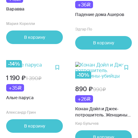
+36
Варавва
Падение дома Ашеров
Мария Корелли
Эдгар По
В корзину
В корзину
-14%
-10%
1 190
1 390
+35
890
990
Алые паруса
+26
Конан Дойл и Джек-
Александр Грин
потрошитель. Женщины-
убийцы
Кир Булычев
В корзину
В корзину