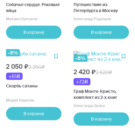
Собачье сердце. Роковые
Путешествие из
яйца
Петербурга в Москву
Михаил Булгаков
Александр Радищев
В корзину
В корзину
-9%
-8%
2 050
2 250
2 420
2 620
+61
+72
Скорбь сатаны
Граф Монте-Кристо,
комплект из 2-х книг
Мария Корелли
Александр Дюма
В корзину
В корзину