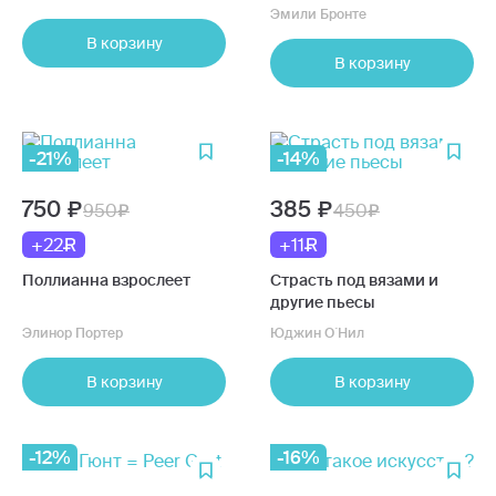
Эмили Бронте
В корзину
В корзину
-21%
-14%
750
385
950
450
+22
+11
Поллианна взрослеет
Страсть под вязами и
другие пьесы
Элинор Портер
Юджин О`Нил
В корзину
В корзину
-12%
-16%